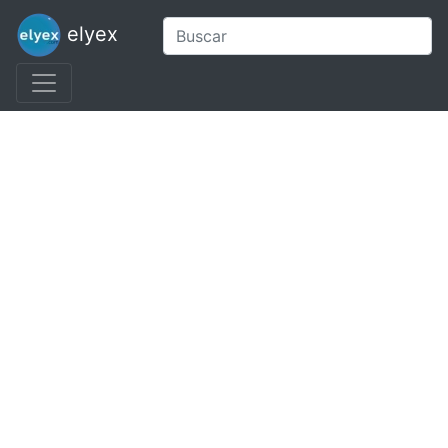
elyex