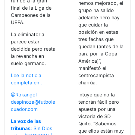
rumbo a la gran
hemos mejorado, el
final de la Liga de
grupo ha salido
Campeones de la
adelante pero hay
UEFA.
que cuidar la
posición en estas
La eliminatoria
tres fechas que
parece estar
quedan (antes de la
decidida pero resta
para por la Copa
la revancha en
América)”,
suelo germano.
manifestó el
Lee la noticia
centrocampista
completa en .
charrúa.
@Rokangol
Intuye que no la
despinoza@futbole
tendrán fácil pero
cuador.com
apuesta por una
victoria de SD
La voz de las
Quito. “Sabemos
tribunas:
Sin Dios
que ellos están muy