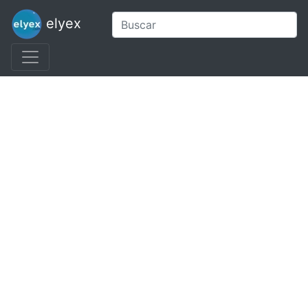
elyex