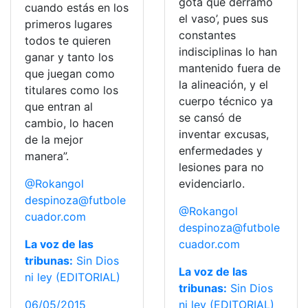
gota que derramó
cuando estás en los
el vaso’, pues sus
primeros lugares
constantes
todos te quieren
indisciplinas lo han
ganar y tanto los
mantenido fuera de
que juegan como
la alineación, y el
titulares como los
cuerpo técnico ya
que entran al
se cansó de
cambio, lo hacen
inventar excusas,
de la mejor
enfermedades y
manera”.
lesiones para no
@Rokangol
evidenciarlo.
despinoza@futbole
@Rokangol
cuador.com
despinoza@futbole
La voz de las
cuador.com
tribunas:
Sin Dios
La voz de las
ni ley (EDITORIAL)
tribunas:
Sin Dios
06/05/2015
ni ley (EDITORIAL)