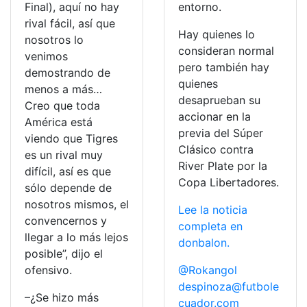
Final), aquí no hay
entorno.
rival fácil, así que
Hay quienes lo
nosotros lo
consideran normal
venimos
pero también hay
demostrando de
quienes
menos a más…
desaprueban su
Creo que toda
accionar en la
América está
previa del Súper
viendo que Tigres
Clásico contra
es un rival muy
River Plate por la
difícil, así es que
Copa Libertadores.
sólo depende de
nosotros mismos, el
Lee la noticia
convencernos y
completa en
llegar a lo más lejos
donbalon.
posible”, dijo el
ofensivo.
@Rokangol
despinoza@futbole
–¿Se hizo más
cuador.com