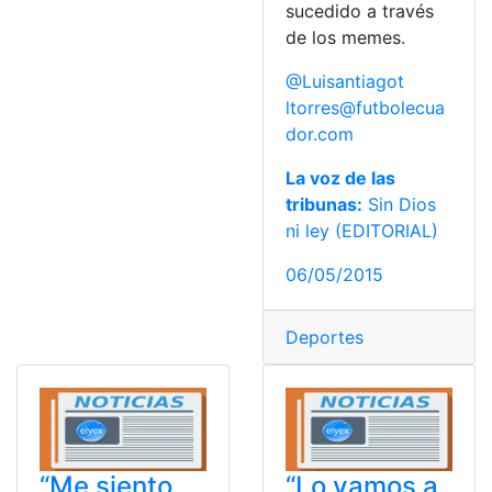
sucedido a través
de los memes.
@Luisantiagot
ltorres@futbolecua
dor.com
La voz de las
tribunas:
Sin Dios
ni ley (EDITORIAL)
06/05/2015
Deportes
“Me siento
“Lo vamos a