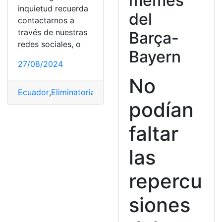
memes
inquietud recuerda
del
contactarnos a
través de nuestras
Barça-
redes sociales, o
Bayern
27/08/2024
No
Ecuador
,
Eliminatorias
,
entradas
,
FIFA
,
Futbol
,
Perú
,
Sudam
podían
faltar
las
repercu
siones