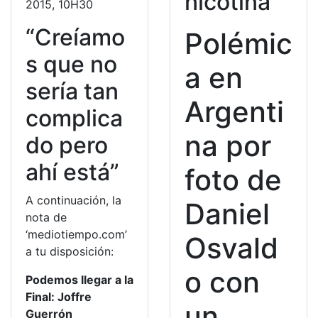
nicotina
2015, 10H30
“Creíamo
Polémic
s que no
a en
sería tan
Argenti
complica
na por
do pero
ahí está”
foto de
A continuación, la
Daniel
nota de
‘mediotiempo.com’
Osvald
a tu disposición:
o con
Podemos llegar a la
Final: Joffre
un
Guerrón