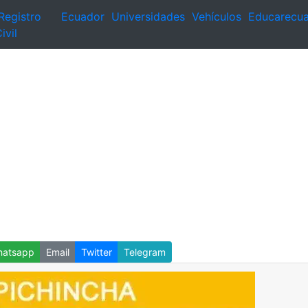
Registro
Ecuador
Universidades
Vehículos
Educarecu
ivil
atsapp
Email
Twitter
Telegram