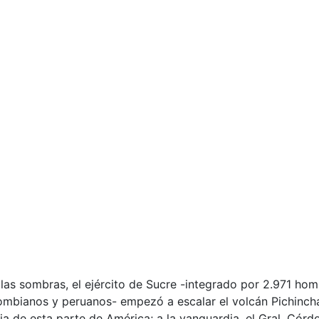
las sombras, el ejército de Sucre -integrado por 2.971 hom
lombianos y peruanos- empezó a escalar el volcán Pichinch
cia de esta parte de América; a la vanguardia, el Gral. Cór