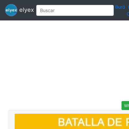
Buró
elyex
C
Wh