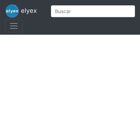
elyex