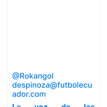
@Rokangol
despinoza@futbolecu
ador.com
La voz de las