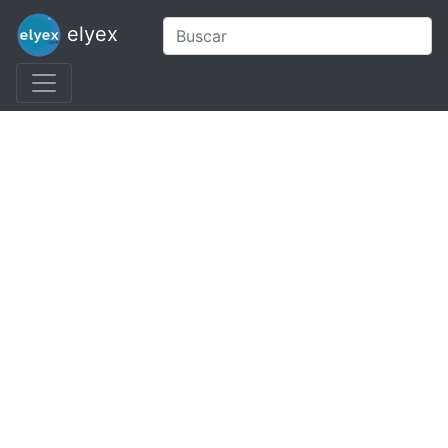
elyex