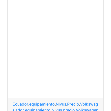
Ecuador
,
equipamiento
,
Nivus
,
Precio
,
Volkswagen
Ecuador
,
equipamiento
,
Nivus
,
precio
,
Volkswagen