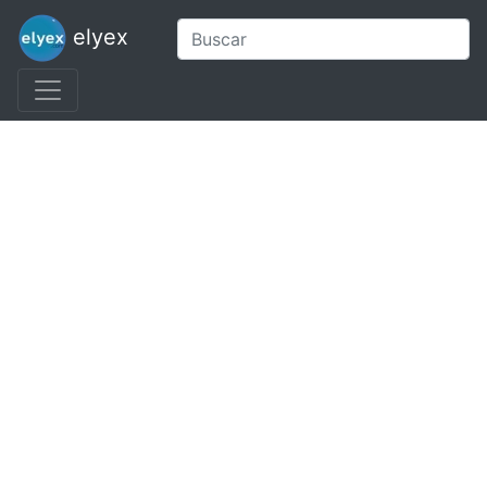
elyex