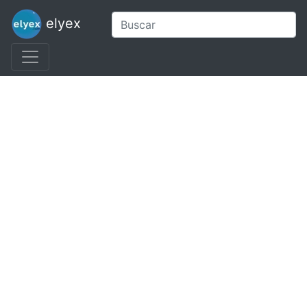
elyex