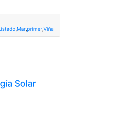
Listado
,
Mar
,
primer
,
Viña
gía Solar