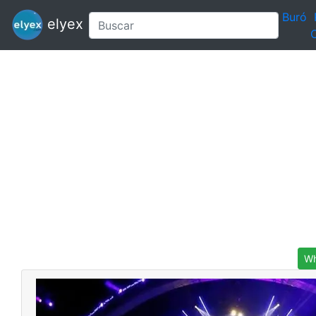
Buró
elyex
C
Wh