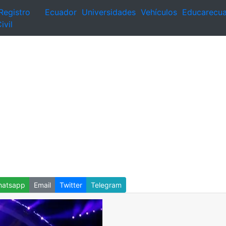
Registro
Ecuador
Universidades
Vehículos
Educarecu
ivil
atsapp
Email
Twitter
Telegram