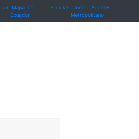
ador
Mapa del
Planillas
Cuerpo Agentes
Ecuador
Metropolitano