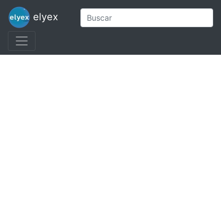
elyex