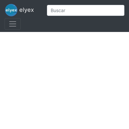
elyex