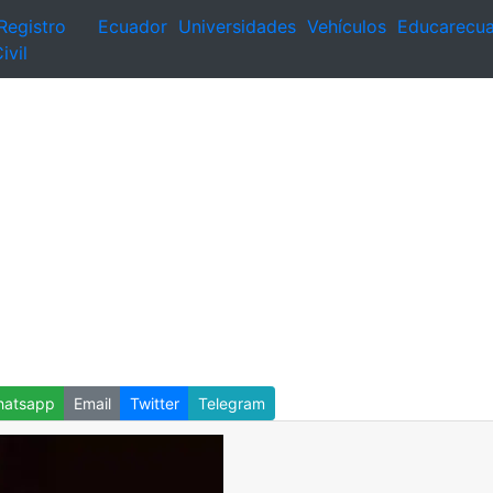
Registro
Ecuador
Universidades
Vehículos
Educarecu
ivil
atsapp
Email
Twitter
Telegram