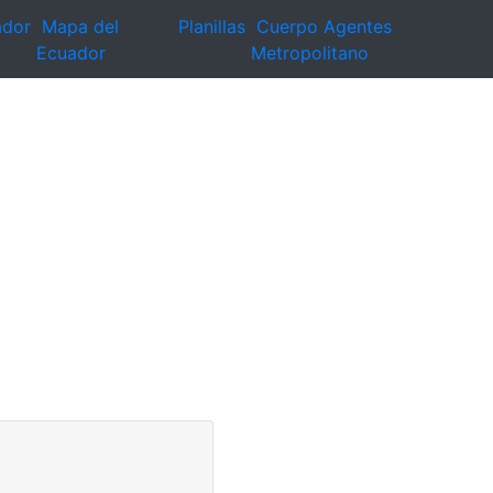
ador
Mapa del
Planillas
Cuerpo Agentes
Ecuador
Metropolitano