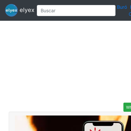
Buró
elyex
C
Wh