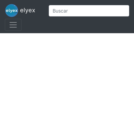
elyex