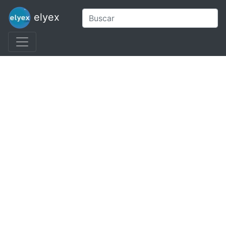
elyex