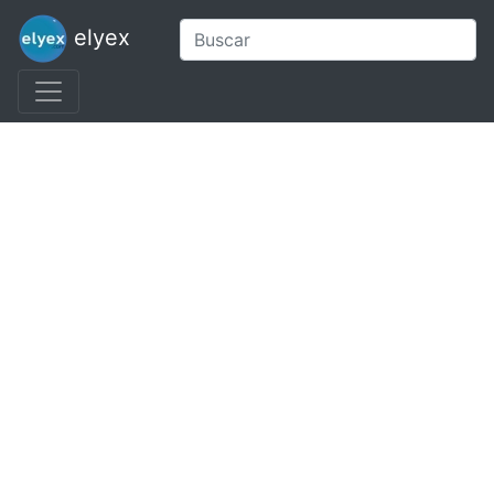
elyex