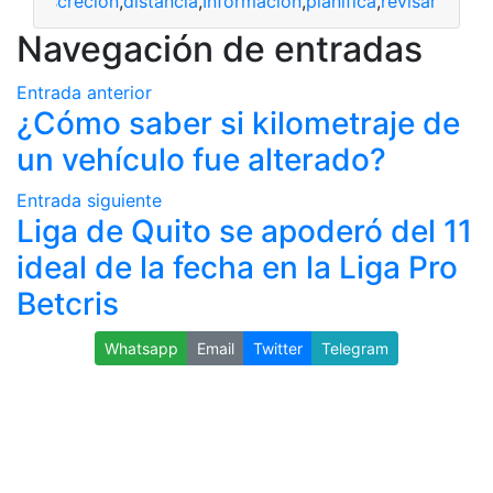
lave
,
discreción
,
distancia
,
Información
,
planifica
,
revisar
Navegación de entradas
Entrada anterior
¿Cómo saber si kilometraje de
un vehículo fue alterado?
Entrada siguiente
Liga de Quito se apoderó del 11
ideal de la fecha en la Liga Pro
Betcris
Whatsapp
Email
Twitter
Telegram