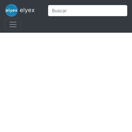
elyex