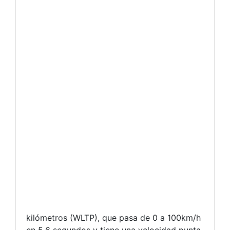
kilómetros (WLTP), que pasa de 0 a 100km/h
en 5,6 segundos y tiene una velocidad punta