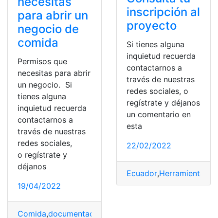
necesitas
inscripción al
para abrir un
proyecto
negocio de
comida
Si tienes alguna
inquietud recuerda
Permisos que
contactarnos a
necesitas para abrir
través de nuestras
un negocio. Si
redes sociales, o
tienes alguna
regístrate y déjanos
inquietud recuerda
un comentario en
contactarnos a
esta
través de nuestras
redes sociales,
22/02/2022
o regístrate y
déjanos
Ecuador
,
Herramientas
,
H
19/04/2022
Comida
,
documentación
,
Empresa
,
Negocios
,
Permisos
,