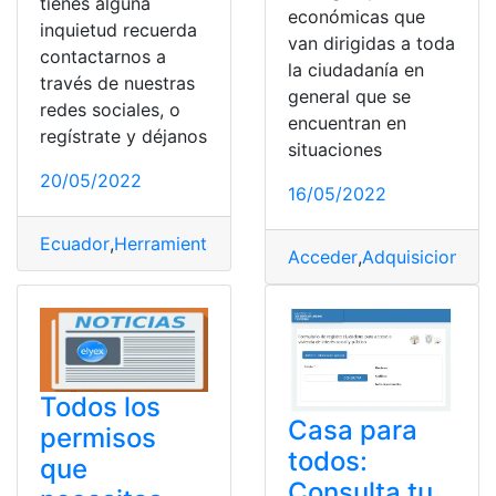
tienes alguna
económicas que
inquietud recuerda
van dirigidas a toda
contactarnos a
la ciudadanía en
través de nuestras
general que se
redes sociales, o
encuentran en
regístrate y déjanos
situaciones
20/05/2022
16/05/2022
Ecuador
,
Herramientas
,
Herramientas Ecuador
,
MIES
,
Qui
Acceder
,
Adquisiciones
,
C
Todos los
Casa para
permisos
todos:
que
Consulta tu