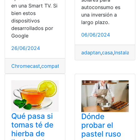
en una Smart TV. Si
autoconsumo es
bien estos
una inversión a
dispositivos
largo plazo.
desarrollados por
06/06/2024
Google
26/06/2024
adaptan
,
casa
,
Instalar
,
me
Chromecast
,
compatibles
,
televisores
,
todos
Qué pasa si
Dónde
tomas té de
probar el
hierba de
pastel ruso