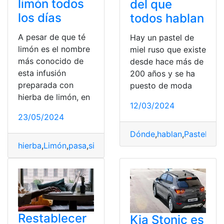
limón todos
del que
los días
todos hablan
A pesar de que té
Hay un pastel de
limón es el nombre
miel ruso que existe
más conocido de
desde hace más de
esta infusión
200 años y se ha
preparada con
puesto de moda
hierba de limón, en
12/03/2024
23/05/2024
Dónde
,
hablan
,
Pastel
,
Pro
hierba
,
Limón
,
pasa
,
si
,
Té
,
todos
,
tomas
Restablecer
Kia Stonic es