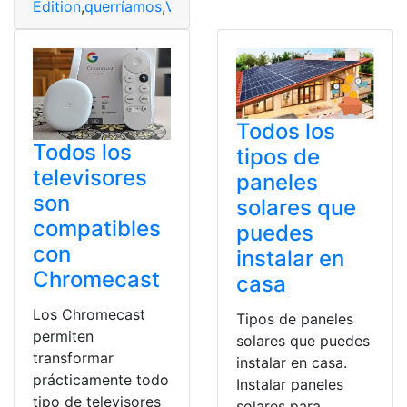
Edition
,
querríamos
,
Versión
,
Windows
Todos los
Todos los
tipos de
televisores
paneles
son
solares que
compatibles
puedes
con
instalar en
Chromecast
casa
Los Chromecast
Tipos de paneles
permiten
solares que puedes
transformar
instalar en casa.
prácticamente todo
Instalar paneles
tipo de televisores
solares para