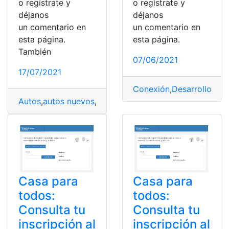
o regístrate y
o regístrate y
déjanos
déjanos
un comentario en
un comentario en
esta página.
esta página.
También
07/06/2021
17/07/2021
Conexión
,
Desarrollo
,
Dis
Autos
,
autos nuevos
,
coche eléctrico
,
Coches
,
España
,
Te
Casa para
Casa para
todos:
todos:
Consulta tu
Consulta tu
inscripción al
inscripción al