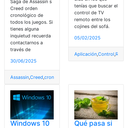
Saga de Assassin s
tenías que buscar el
Creed orden
control de TV
cronológico de
remoto entre los
todos los juegos. Si
cojines del sofá.
tienes alguna
inquietud recuerda
05/02/2025
contactarnos a
través de
Aplicación
,
Control
,
Remo
30/06/2025
Assassin
,
Creed
,
cronológico
,
Explora
,
Juegos
,
Orden
,
sag
Windows 10
Qué pasa si