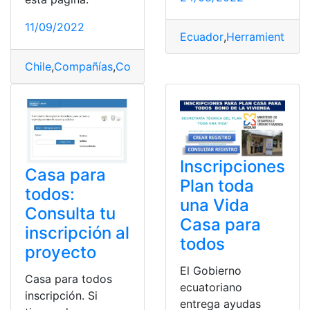
11/09/2022
Ecuador
,
Herramientas
,
H
Chile
,
Compañías
,
Consultas Online
,
cuenta
,
Enel
,
Estado 
Inscripciones
Casa para
Plan toda
todos:
una Vida
Consulta tu
Casa para
inscripción al
todos
proyecto
El Gobierno
Casa para todos
ecuatoriano
inscripción. Si
entrega ayudas