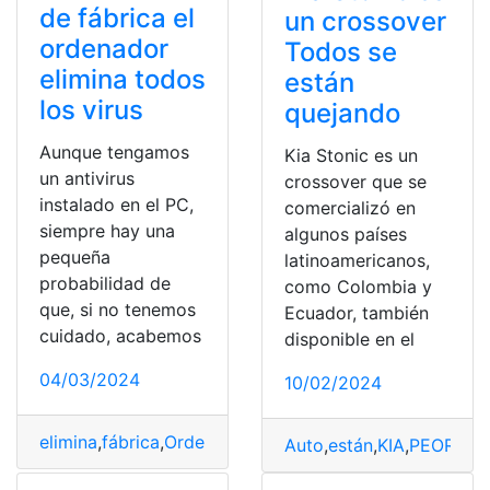
de fábrica el
un crossover
ordenador
Todos se
elimina todos
están
los virus
quejando
Aunque tengamos
Kia Stonic es un
un antivirus
crossover que se
instalado en el PC,
comercializó en
siempre hay una
algunos países
pequeña
latinoamericanos,
probabilidad de
como Colombia y
que, si no tenemos
Ecuador, también
cuidado, acabemos
disponible en el
04/03/2024
10/02/2024
elimina
,
fábrica
,
Ordenador
,
Restablecer
,
todos
,
Virus
Auto
,
están
,
KIA
,
PEOR
,
que