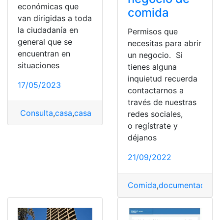
económicas que
comida
van dirigidas a toda
la ciudadanía en
Permisos que
general que se
necesitas para abrir
encuentran en
un negocio. Si
situaciones
tienes alguna
inquietud recuerda
17/05/2023
contactarnos a
través de nuestras
Consulta
,
casa
,
casa para todos
,
Inscripción
,
Inscripción
redes sociales,
o regístrate y
déjanos
21/09/2022
Comida
,
documentación
,