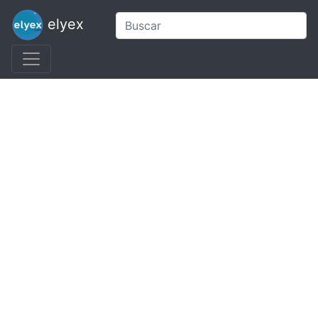
elyex