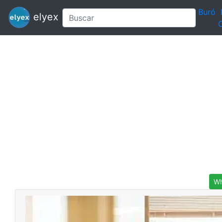
Buró
elyex
C
Wh