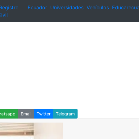
Registro
Ecuador
Universidades
Vehículos
Educarecu
ivil
atsapp
Email
Twitter
Telegram