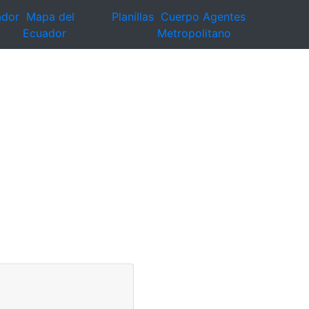
ador
Mapa del
Planillas
Cuerpo Agentes
Ecuador
Metropolitano