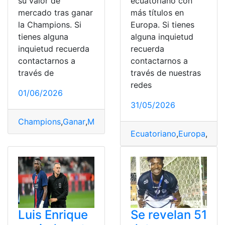
su valor de
ecuatoriano con
mercado tras ganar
más títulos en
la Champions. Si
Europa. Si tienes
tienes alguna
alguna inquietud
inquietud recuerda
recuerda
contactarnos a
contactarnos a
través de
través de nuestras
redes
01/06/2026
31/05/2026
Champions
,
Ganar
,
Mercado
,
Pacho
,
Valor
,
Willian
Ecuatoriano
,
Europa
,
Pac
Luis Enrique
Se revelan 51