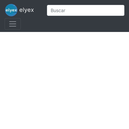
elyex