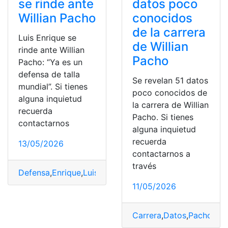
se rinde ante
datos poco
Willian Pacho
conocidos
de la carrera
Luis Enrique se
de Willian
rinde ante Willian
Pacho
Pacho: “Ya es un
defensa de talla
Se revelan 51 datos
mundial”. Si tienes
poco conocidos de
alguna inquietud
la carrera de Willian
recuerda
Pacho. Si tienes
contactarnos
alguna inquietud
recuerda
13/05/2026
contactarnos a
través
Defensa
,
Enrique
,
Luis
,
Mundial
,
Pacho
,
Talla
,
Willian
11/05/2026
Carrera
,
Datos
,
Pacho
,
rev