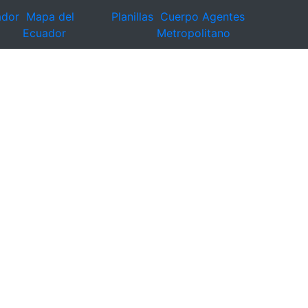
ador
Mapa del
Planillas
Cuerpo Agentes
Ecuador
Metropolitano