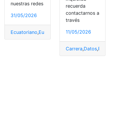
nuestras redes
recuerda
contactarnos a
31/05/2026
través
11/05/2026
Ecuatoriano
,
Europa
,
Pacho
,
Títulos
,
Willian
,
Willian Pach
Carrera
,
Datos
,
Pacho
,
revelan
,