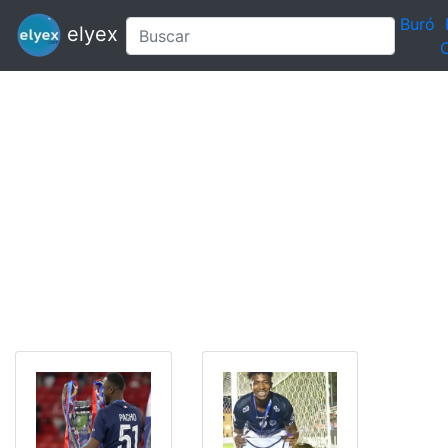
Buró
elyex
C