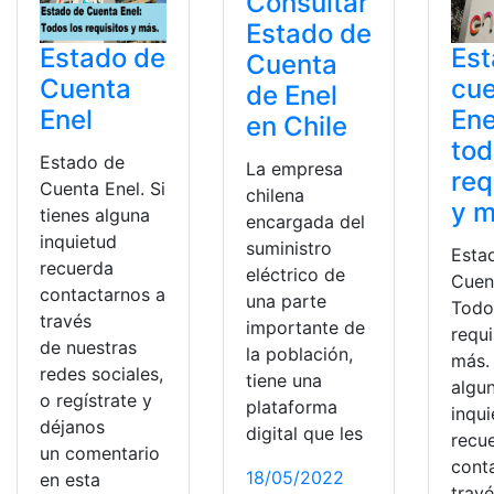
Consultar
Estado de
Estado de
Est
Cuenta
Cuenta
cu
de Enel
Enel
Ene
en Chile
tod
Estado de
La empresa
req
Cuenta Enel. Si
chilena
y 
tienes alguna
encargada del
inquietud
suministro
Esta
recuerda
eléctrico de
Cuen
contactarnos a
una parte
Todo
través
importante de
requi
de nuestras
la población,
más. 
redes sociales,
tiene una
algu
o regístrate y
plataforma
inqu
déjanos
digital que les
recu
un comentario
cont
18/05/2022
en esta
trav