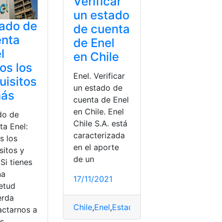
Verificar
un estado
ado de
de cuenta
enta
de Enel
l
en Chile
os los
Enel. Verificar
uisitos
un estado de
más
cuenta de Enel
en Chile. Enel
do de
Chile S.A. está
ta Enel:
caracterizada
s los
en el aporte
sitos y
de un
Si tienes
na
17/11/2021
ietud
erda
Chile
,
Enel
,
Estado de cuenta
,
Servicios
,
V
actarnos a
és