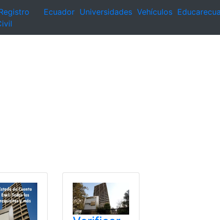
Registro
Ecuador
Universidades
Vehículos
Educarecu
ivil