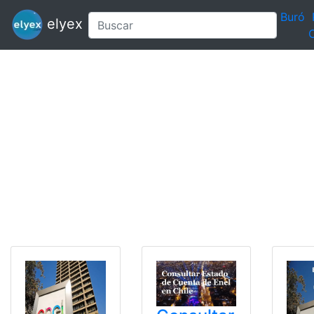
Buró
elyex
C