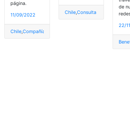
página.
de n
Chile
,
Consulta online
,
Consult
redes
11/09/2022
22/1
Chile
,
Compañías
,
Consultas Online
,
cuenta
,
Enel
,
Estado 
Bene