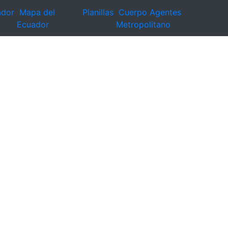
ador
Mapa del
Planillas
Cuerpo Agentes
Ecuador
Metropolitano