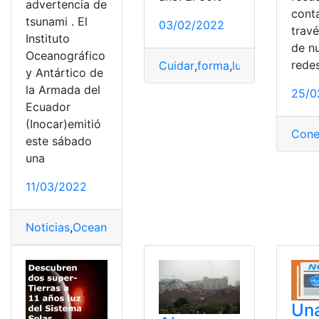
advertencia de
cont
tsunami . El
03/02/2022
trav
Instituto
de n
Oceanográfico
rede
Cuidar
,
forma
,
lubricantes bio
y Antártico de
la Armada del
25/0
Ecuador
(Inocar)emitió
Cone
este sábado
una
11/03/2022
Noticias
,
Oceanográfico
,
Región Insular (Islas Galápago
Un