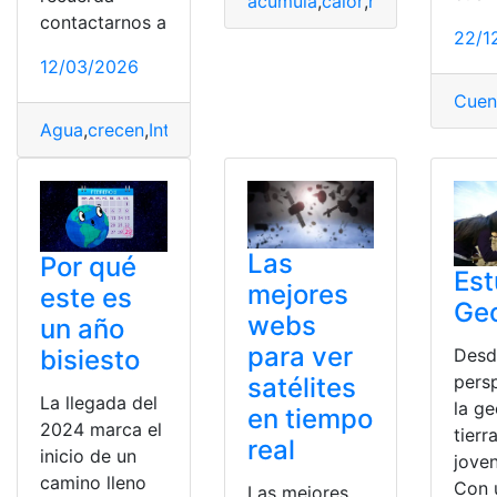
acumula
,
calor
,
hallazgo
,
nubes
contactarnos a
22/1
12/03/2026
Cuen
Agua
,
crecen
,
Interior
,
Plantas
,
Tierra
Las
Por qué
Est
mejores
este es
Geo
webs
un año
para ver
bisiesto
Desd
pers
satélites
La llegada del
la ge
en tiempo
2024 marca el
tierr
real
inicio de un
joven
camino lleno
Con 
Las mejores