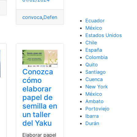
er
,
Tierra
convoca
,
Defensa
,
Ejercito
,
España
,
Marina
,
plazas
,
R
Ecuador
ral del Ecuador
,
Por eso te quiero Cuenca
México
Estados Unidos
Chile
España
Colombia
Quito
Conozca
Santiago
cómo
Cuenca
New York
elaborar
México
papel de
Ambato
semilla en
Portoviejo
un taller
Ibarra
del Yaku
Durán
Elaborar papel