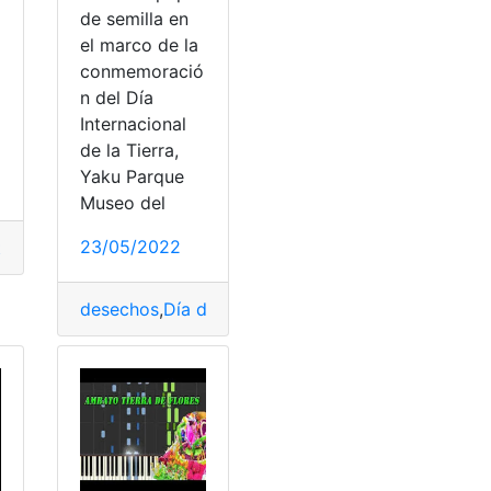
de semilla en
el marco de la
conmemoració
n del Día
Internacional
de la Tierra,
ía
,
Geología
,
Historia
,
Movimiento
,
Tierra
Yaku Parque
Museo del
23/05/2022
te
,
helicóptero
,
Potente
,
Sikorsky Raider X
,
vuelo
,
Vuelos
desechos
,
Día de la Tierra
,
Materiales
,
papel de sem
ilidades
,
Tierra