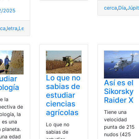
,
Tierra
cerca
,
Día
,
Júpit
2/2025
ca
,
letra
,
Letras
,
Música
,
música ecuatoriana
,
Patrimonio Cultu
Lo que no
udiar
Así es el
sabias de
logía
Sikorsky
estudiar
Raider X
e la
ciencias
pectiva de
agrícolas
Tiene una
ología, la
velocidad
a es una
Lo que no
punta de 215
 planeta.
sabias de
nudos (425
una edad