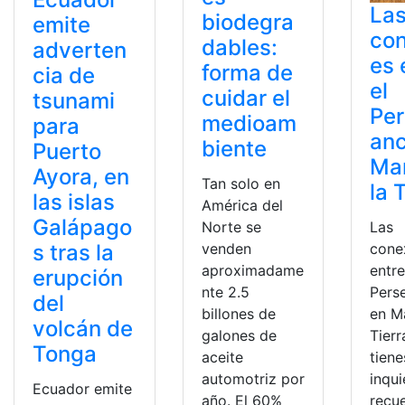
La
biodegra
emite
con
dables:
adverten
es 
forma de
cia de
el
cuidar el
tsunami
Per
medioam
para
anc
biente
Puerto
Mar
Ayora, en
Tan solo en
la 
las islas
América del
Galápago
Las
Norte se
s tras la
cone
venden
entre
aproximadame
erupción
Pers
nte 2.5
del
en Ma
billones de
volcán de
Tierr
galones de
Tonga
tiene
aceite
inqu
automotriz por
Ecuador emite
recu
año. El 60%