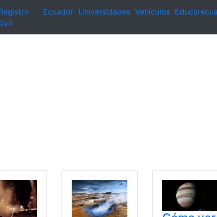
Registro
Ecuador
Universidades
Vehículos
Educarecu
ivil