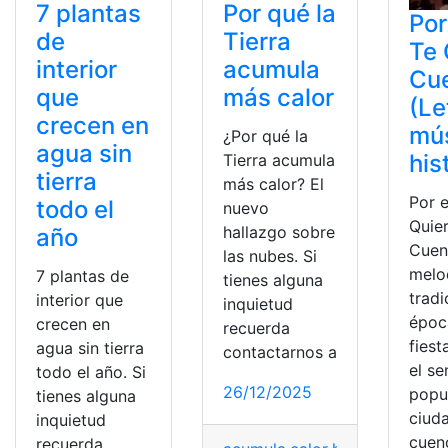
7 plantas
Por qué la
Por
de
Tierra
Te 
interior
acumula
Cu
que
más calor
(Le
crecen en
mús
¿Por qué la
agua sin
his
Tierra acumula
tierra
más calor? El
Por 
todo el
nuevo
Quie
hallazgo sobre
año
Cuen
las nubes. Si
melo
7 plantas de
tienes alguna
tradi
interior que
inquietud
époc
crecen en
recuerda
fiest
agua sin tierra
contactarnos a
el se
todo el año. Si
26/12/2025
popul
tienes alguna
ciud
inquietud
cuen
recuerda