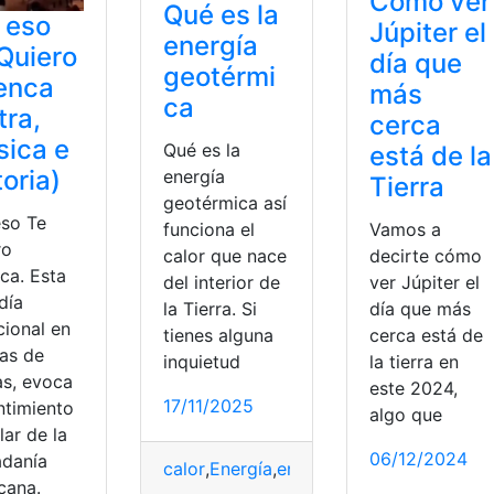
Cómo ver
Qué es la
 eso
Júpiter el
energía
Quiero
día que
geotérmi
enca
más
ca
tra,
cerca
ica e
Qué es la
está de la
toria)
energía
Tierra
geotérmica así
eso Te
Vamos a
funciona el
ro
decirte cómo
calor que nace
ca. Esta
ver Júpiter el
del interior de
día
día que más
la Tierra. Si
cional en
cerca está de
tienes alguna
as de
la tierra en
inquietud
as, evoca
este 2024,
17/11/2025
ntimiento
algo que
ar de la
06/12/2024
adanía
calor
,
Energía
,
energía geotérmica
,
funci
cana.