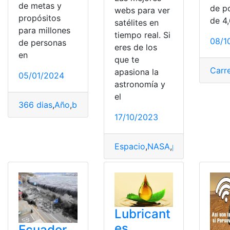
de metas y
de p
webs para ver
propósitos
de 4
satélites en
para millones
tiempo real. Si
08/1
de personas
eres de los
en
que te
Carr
apasiona la
05/01/2024
astronomía y
el
366 dias
,
Año
,
bisiesto
,
Calendario
,
Tierra
17/10/2023
Espacio
,
NASA
,
pagina web
,
Sa
Lubricant
es
Ecuador