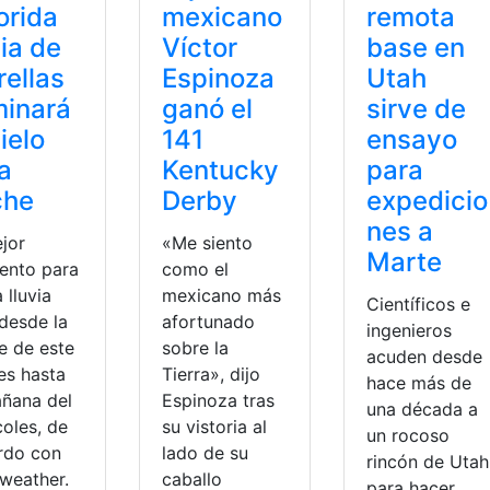
orida
mexicano
remota
via de
Víctor
base en
rellas
Espinoza
Utah
minará
ganó el
sirve de
cielo
141
ensayo
a
Kentucky
para
che
Derby
expedicio
nes a
ejor
«Me siento
Marte
nto para
como el
a lluvia
mexicano más
Científicos e
 desde la
afortunado
ingenieros
e de este
sobre la
acuden desde
es hasta
Tierra», dijo
hace más de
añana del
Espinoza tras
una década a
coles, de
su vistoria al
un rocoso
rdo con
lado de su
rincón de Utah
weather.
caballo
para hacer