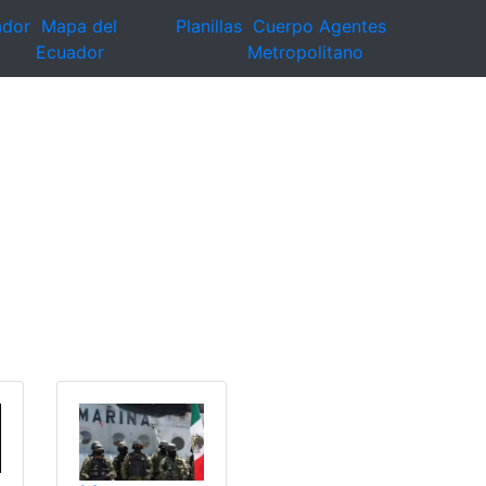
ador
Mapa del
Planillas
Cuerpo Agentes
Ecuador
Metropolitano