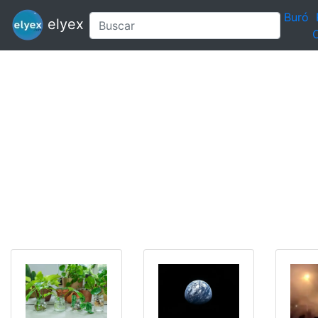
Buró
elyex
C