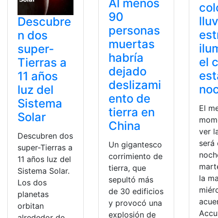
Al menos
col
90
llu
Descubre
personas
est
n dos
muertas
ilu
super-
habría
el 
Tierras a
dejado
est
11 años
deslizami
no
luz del
ento de
Sistema
El m
tierra en
Solar
mome
China
ver l
Descubren dos
será
Un gigantesco
super-Tierras a
noch
corrimiento de
11 años luz del
mart
tierra, que
Sistema Solar.
la m
sepultó más
Los dos
miér
de 30 edificios
planetas
acue
y provocó una
orbitan
Accu
explosión de
alrededor de