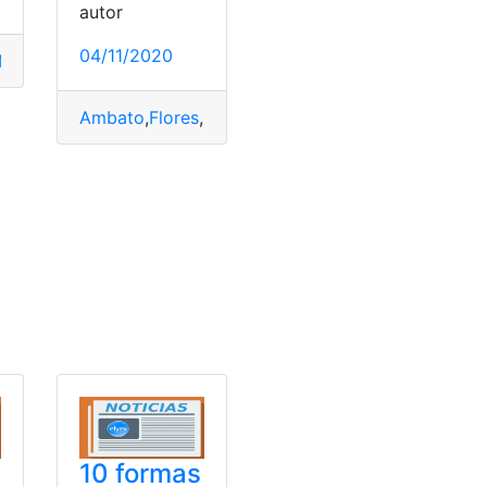
autor
04/11/2020
NASA
,
Órbita
,
Tierra
Ambato
,
Flores
,
Historia
,
Tierra
10 formas