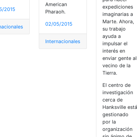
American
expediciones
5/2015
Pharaoh.
imaginarias a
Marte. Ahora,
02/05/2015
nacionales
su trabajo
ayuda a
Internacionales
impulsar el
interés en
enviar gente al
vecino de la
Tierra.
El centro de
investigación
cerca de
Hanksville est
gestionado
por la
organización
sin ánimo de