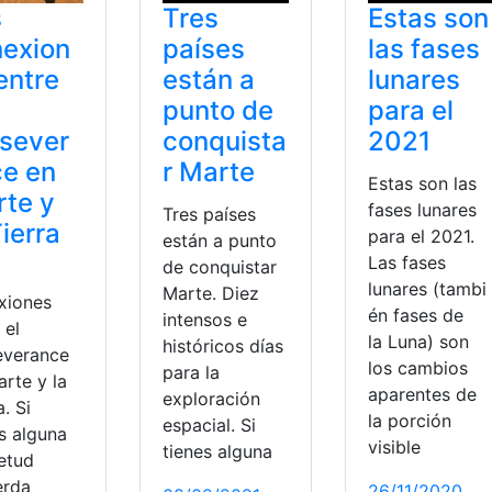
s
Tres
Estas son
exion
países
las fases
entre
están a
lunares
punto de
para el
sever
conquista
2021
e en
r Marte
Estas son las
te y
fases lunares
Tres países
Tierra
para el 2021.
están a punto
Las fases
de conquistar
lunares (tambi
Marte. Diez
xiones
én fases de
intensos e
 el
la Luna) son
históricos días
everance
los cambios
para la
rte y la
aparentes de
exploración
a. Si
la porción
espacial. Si
s alguna
visible
tienes alguna
ietud
erda
26/11/2020