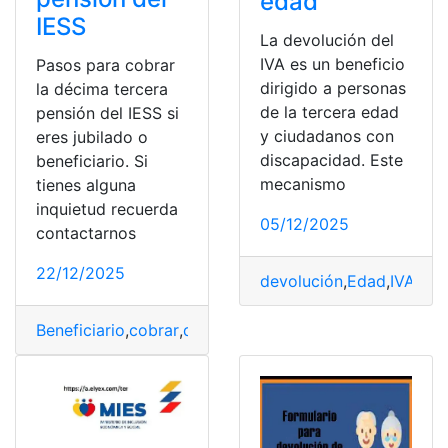
edad
IESS
La devolución del
IVA es un beneficio
Pasos para cobrar
dirigido a personas
la décima tercera
de la tercera edad
pensión del IESS si
y ciudadanos con
eres jubilado o
discapacidad. Este
beneficiario. Si
mecanismo
tienes alguna
inquietud recuerda
05/12/2025
contactarnos
22/12/2025
devolución
,
Edad
,
IVA
,
Per
Beneficiario
,
cobrar
,
décima
,
IESS
,
jubilado
,
pensión
,
Terce