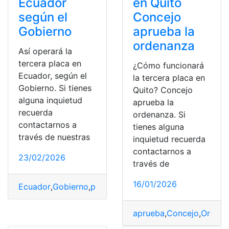
Ecuador
en Quito
según el
Concejo
Gobierno
aprueba la
ordenanza
Así operará la
tercera placa en
¿Cómo funcionará
Ecuador, según el
la tercera placa en
Gobierno. Si tienes
Quito? Concejo
alguna inquietud
aprueba la
recuerda
ordenanza. Si
contactarnos a
tienes alguna
través de nuestras
inquietud recuerda
contactarnos a
23/02/2026
través de
16/01/2026
Ecuador
,
Gobierno
,
placa
,
Tercera
,
tercera placa
aprueba
,
Concejo
,
Ordena