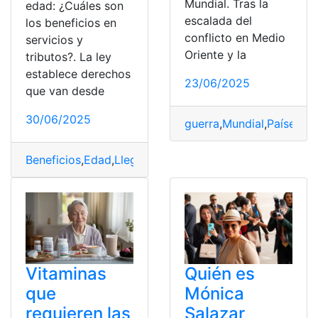
Mundial. Tras la
edad: ¿Cuáles son
escalada del
los beneficios en
conflicto en Medio
servicios y
Oriente y la
tributos?. La ley
establece derechos
23/06/2025
que van desde
30/06/2025
guerra
,
Mundial
,
Países
,
Se
Beneficios
,
Edad
,
Llegar
,
Servicios
,
Tercera
,
tributos
Vitaminas
Quién es
que
Mónica
requieren las
Salazar