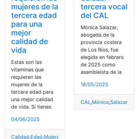
mujeres de la
tercera vocal
tercera edad
del CAL
para una
Mónica Salazar,
mejor
abogada de la
calidad de
provincia costera
vida
de Los Ríos, fue
elegida en febrero
Estas son las
de 2025 como
vitaminas que
asambleísta de la
requieren las
mujeres de la
18/05/2025
tercera edad para
una mejor calidad
CAL
,
Mónica
,
Salazar
,
Terc
de vida. Si tienes
04/06/2025
Calidad
,
Edad
,
Mujeres
,
requieren
,
Tercera
,
tercera edad
,