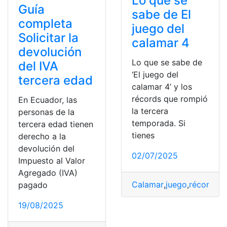
Lo que se
Guía
sabe de El
completa
juego del
Solicitar la
calamar 4
devolución
Lo que se sabe de
del IVA
‘El juego del
tercera edad
calamar 4’ y los
récords que rompió
En Ecuador, las
la tercera
personas de la
temporada. Si
tercera edad tienen
tienes
derecho a la
devolución del
02/07/2025
Impuesto al Valor
Agregado (IVA)
Calamar
,
juego
,
récords
,
T
pagado
19/08/2025