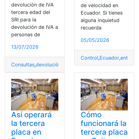
devolución de IVA
de velocidad en
tercera edad del
Ecuador. Si tienes
SRI para la
alguna inquietud
devolución de IVA a
recuerda
personas de
05/05/2026
13/07/2026
Control
,
Ecuador
,
entrará
,
Consultas
,
devolución
,
devolución del iva
,
Ecuador
,
form
Así operará
Cómo
la tercera
funcionará la
placa en
tercera placa