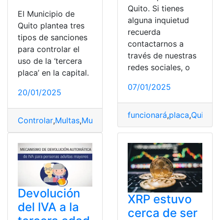
Quito. Si tienes
El Municipio de
alguna inquietud
Quito plantea tres
recuerda
tipos de sanciones
contactarnos a
para controlar el
través de nuestras
uso de la ‘tercera
redes sociales, o
placa’ en la capital.
07/01/2025
20/01/2025
funcionará
,
placa
,
Quito
,
T
Controlar
,
Multas
,
Municipio
,
placa
,
plantea
,
Quito
,
Tercer
Devolución
XRP estuvo
del IVA a la
cerca de ser