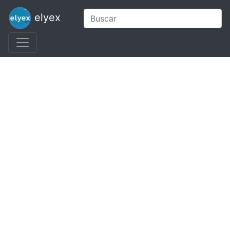
elyex