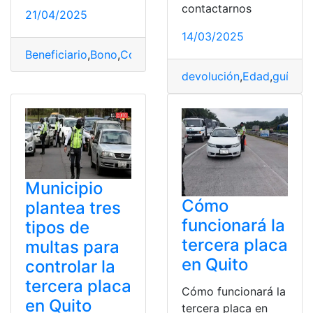
contactarnos
21/04/2025
14/03/2025
Beneficiario
,
Bono
,
Consulta
,
Edad
,
solicitarlo
,
Tercera
,
te
devolución
,
Edad
,
guía
,
IV
Municipio
Cómo
plantea tres
funcionará la
tipos de
tercera placa
multas para
en Quito
controlar la
tercera placa
Cómo funcionará la
en Quito
tercera placa en