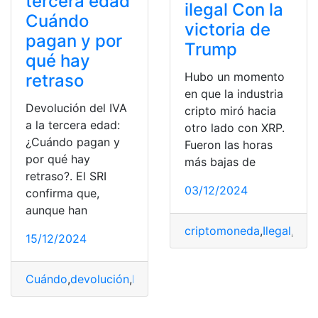
tercera edad
ilegal Con la
Cuándo
victoria de
pagan y por
Trump
qué hay
Hubo un momento
retraso
en que la industria
Devolución del IVA
cripto miró hacia
a la tercera edad:
otro lado con XRP.
¿Cuándo pagan y
Fueron las horas
por qué hay
más bajas de
retraso?. El SRI
03/12/2024
confirma que,
aunque han
criptomoneda
,
Ilegal
,
impo
15/12/2024
Cuándo
,
devolución
,
Edad
,
IVA
,
pagan
,
retraso
,
Tercera