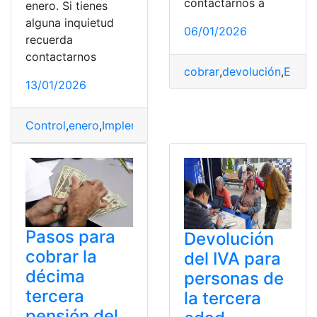
contactarnos a
enero. Si tienes
alguna inquietud
06/01/2026
recuerda
contactarnos
cobrar
,
devolución
,
Edad
,
13/01/2026
Control
,
enero
,
Implementación
,
placa
,
Quito
,
Tercera
,
veh
Pasos para
Devolución
cobrar la
del IVA para
décima
personas de
tercera
la tercera
pensión del