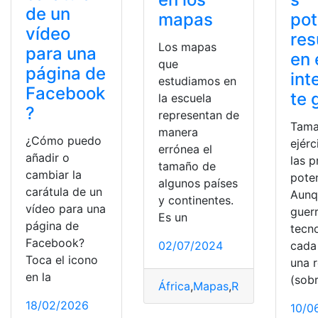
de un
mapas
pot
vídeo
re
Los mapas
para una
en 
que
página de
int
estudiamos en
Facebook
te 
la escuela
?
representan de
Tama
manera
¿Cómo puedo
ejérc
errónea el
añadir o
las p
tamaño de
cambiar la
pote
algunos países
carátula de un
Aunq
y continentes.
vídeo para una
guer
Es un
página de
tecn
Facebook?
02/07/2024
cada
Toca el icono
una 
en la
(sob
África
,
Mapas
,
Real
,
refleja
,
Tam
18/02/2026
10/0