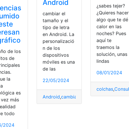
Android
¿sabes tejer?
encias
¿Quieres hacer
cambiar el
sumido
algo que te dé
tamaño y el
este
calor en las
tipo de letra
eresan
noches? Pues
en Android. La
gráfico
aquí te
personalizació
traemos la
n de los
ño de los
solución, unas
dispositivos
itos de
lindas
móviles es una
rincipales
de las
ncias.
08/01/2024
ue la
22/05/2024
ra
colchas
,
Consul
ológica es
Android
,
cambiar
,
letra
,
Tamaño
,
tipo
 vez más
realidad
re todo
año
6/2024