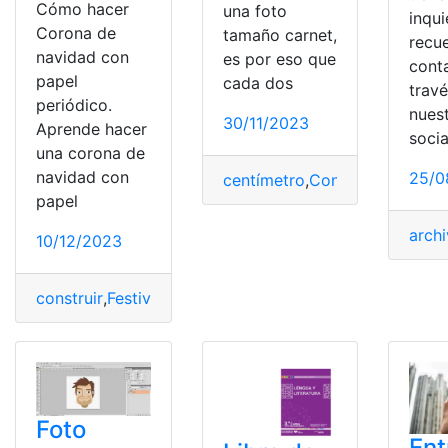
Cómo hacer
una foto
inqu
Corona de
tamaño carnet,
recu
navidad con
es por eso que
cont
papel
cada dos
trav
periódico.
nues
30/11/2023
Aprende hacer
socia
una corona de
navidad con
25/0
centímetro
,
Convertir
,
Foto Ca
papel
arch
10/12/2023
construir
,
Festividades
,
Materiales
,
Navidad
,
Preparación
Foto
Ent