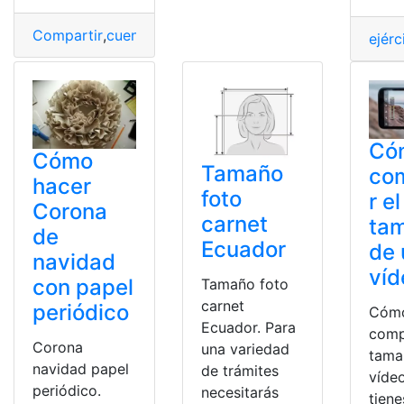
Compartir
,
cuenta de Facebook
,
Facebook
,
Fondo
,
pági
ejérc
Có
Cómo
Tamaño
co
hacer
foto
r el
Corona
carnet
ta
de
Ecuador
de 
navidad
víd
con papel
Tamaño foto
carnet
periódico
Cóm
Ecuador. Para
comp
Corona
una variedad
tama
navidad papel
de trámites
vídeo
periódico.
necesitarás
tiene