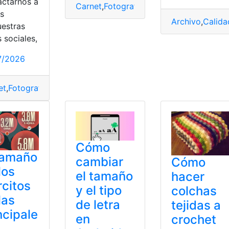
actarnos a
Carnet
,
Fotografía
,
Fotos
,
Medidas
,
Pulga
és
Archivo
,
Calida
uestras
 sociales,
7/2026
ondo
,
Fuente
,
Fuentes
,
iPhone
,
Letras
,
Teclado
et
,
Fotografías
,
Medidas
,
Recomendaciones
,
Tamaño
Cómo
tamaño
cambiar
Cómo
los
el tamaño
hacer
rcitos
y el tipo
colchas
las
de letra
tejidas a
ncipale
en
crochet