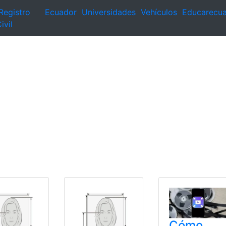
Registro
Ecuador
Universidades
Vehículos
Educarecu
ivil
Cómo