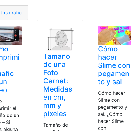
na de Facebook
,
página web
,
Páginas
,
Subir
itos
,
gráfico
,
interesante
,
potencias
,
principales
,
resumido
,
Tam
mo
Cómo
Tamaño
mprimi
hacer
de una
Slime con
Foto
maño
pegamen
Carnet:
un
to y sal
Medidas
eo
Cómo hacer
en cm,
Slime con
o
mm y
pegamento y
rimir el
pixeles
sal. ¿Cómo
ño de un
hacer Slime
 – Si
Tamaño de
con
s alguna