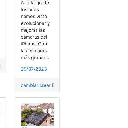
A lo largo de
los años
hemos visto
evolucionar y
mejorar las
cámaras del
iPhone. Con
las cámaras
más grandes
dientes
,
Juguetes
,
Proceso
,
Tamaño
29/07/2023
cambiar
,
crear
,
Descargar
,
Formato
,
imagenes
,
iPho
arnet