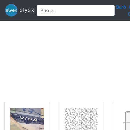
Buró
elyex
C