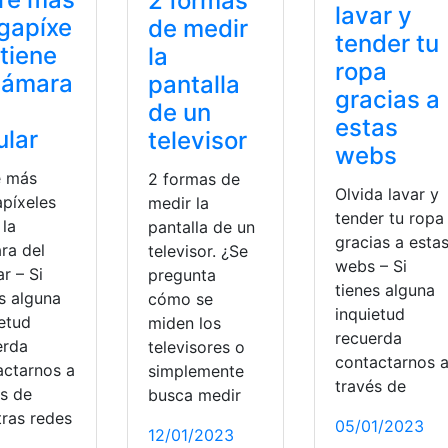
2 formas
lavar y
gapíxe
de medir
tender tu
 tiene
la
ropa
cámara
pantalla
gracias a
de un
estas
ular
televisor
webs
e más
2 formas de
Olvida lavar y
píxeles
medir la
tender tu ropa
 la
pantalla de un
gracias a esta
ra del
televisor. ¿Se
webs – Si
ar – Si
pregunta
tienes alguna
s alguna
cómo se
inquietud
ietud
miden los
recuerda
erda
televisores o
contactarnos 
actarnos a
simplemente
través de
és de
busca medir
tras redes
05/01/2023
12/01/2023