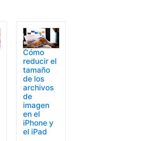
año
Cómo
reducir el
tamaño
de los
archivos
de
imagen
en el
iPhone y
el iPad