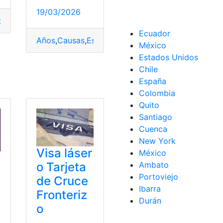
das
,
Tamaño
19/03/2026
d
,
Comprimir
,
Tamaño
,
video
Ecuador
Años
,
Causas
,
Especialistas
,
explican
,
nepe
,
reduce
,
México
Estados Unidos
Chile
España
Colombia
Quito
Santiago
Cuenca
New York
Visa láser
México
o Tarjeta
Ambato
Portoviejo
de Cruce
Ibarra
Fronteriz
Durán
o