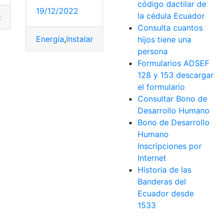
código dactilar de
19/12/2022
la cédula Ecuador
blecimientos
,
Precio
,
Tamaño
Consulta cuantos
Energía
,
Instalar
,
Inversión
,
panel
,
Tamaño
hijos tiene una
persona
Formularios ADSEF
128 y 153 descargar
el formulario
Consultar Bono de
Desarrollo Humano
Bono de Desarrollo
Humano
Inscripciones por
Internet
Historia de las
Banderas del
Ecuador desde
1533