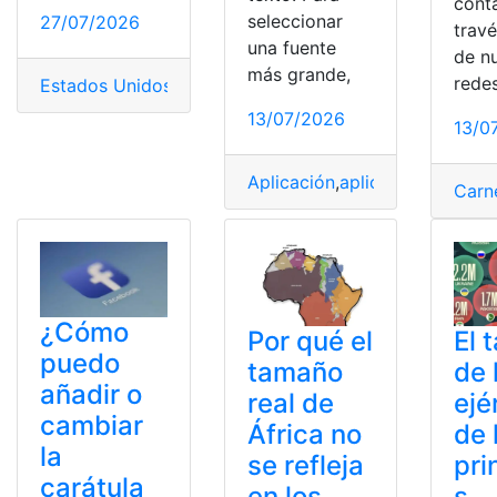
cont
seleccionar
27/07/2026
trav
una fuente
de n
más grande,
redes
Estados Unidos
,
Funcionar
,
Tamaño
,
Tarjeta
,
Visa
13/07/2026
13/0
Aplicación
,
aplicación móvil
,
F
Carn
¿Cómo
Por qué el
El 
puedo
tamaño
de 
añadir o
real de
ejé
cambiar
África no
de 
la
se refleja
pri
carátula
en los
s