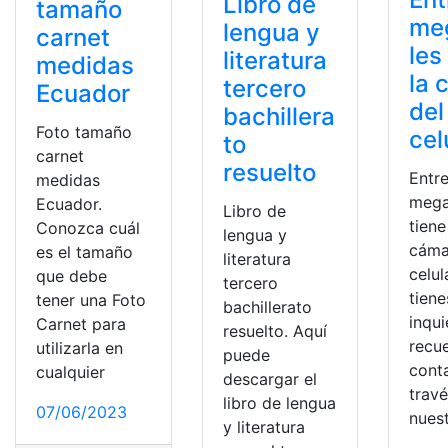
Libro de
tamaño
me
lengua y
carnet
les
literatura
medidas
la 
tercero
Ecuador
del
bachillera
Foto tamaño
cel
to
carnet
resuelto
Entr
medidas
mega
Ecuador.
Libro de
tiene
Conozca cuál
lengua y
cáma
es el tamaño
literatura
celul
que debe
tercero
tiene
tener una Foto
bachillerato
inqu
Carnet para
resuelto. Aquí
recu
utilizarla en
puede
cont
cualquier
descargar el
trav
libro de lengua
07/06/2023
nues
y literatura