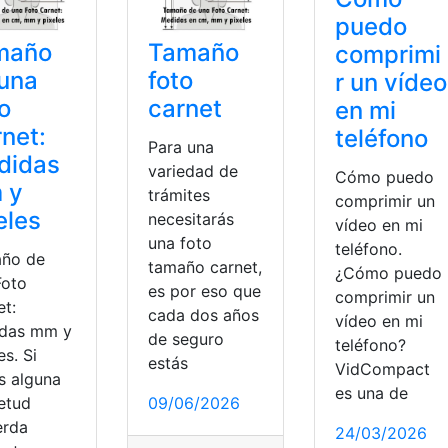
puedo
maño
Tamaño
comprimi
una
foto
r un vídeo
o
carnet
en mi
net:
teléfono
Para una
didas
variedad de
Cómo puedo
 y
trámites
comprimir un
eles
necesitarás
vídeo en mi
una foto
teléfono.
ño de
tamaño carnet,
¿Cómo puedo
Foto
es por eso que
comprimir un
et:
cada dos años
vídeo en mi
das mm y
de seguro
teléfono?
es. Si
estás
VidCompact
s alguna
es una de
ietud
09/06/2026
erda
24/03/2026