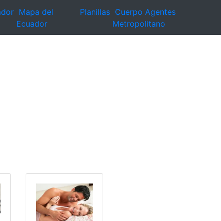
ador
Mapa del
Planillas
Cuerpo Agentes
Ecuador
Metropolitano