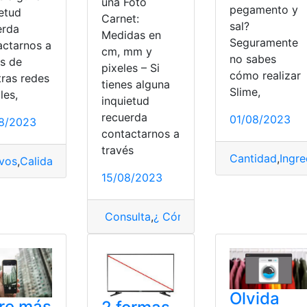
una Foto
pegamento y
ietud
Carnet:
sal?
erda
Medidas en
Seguramente
actarnos a
cm, mm y
no sabes
és de
pixeles – Si
cómo realizar
tras redes
tienes alguna
Slime,
les,
inquietud
recuerda
01/08/2023
8/2023
rnet
,
milímetros
,
pixeles
,
Pulgadas
,
Tamaño
contactarnos a
través
Cantidad
,
Ingre
ivos
,
Calidad
,
Comprimir
,
Tamaño
,
video
15/08/2023
Consulta
,
¿ Cómo saber?
,
Carnet
,
Foto C
Olvida
re más