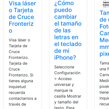
¿Cómo
Visa láser
puedo
o Tarjeta
Ta
cambiar
de Cruce
de 
el tamaño
Fronteriz
Fot
de las
o
Car
letras en
Me
Visa láser o
el teclado
mm
Tarjeta de
de mi
Cruce
pix
iPhone?
Fronterizo.
Tama
Tarjeta de
Seleccione
una 
Cruce
Configuración
Carn
Fronterizo. Si
> Acceso
Medi
tienes alguna
universal y
pixel
inquietud
marque la
tiene
recuerda
casilla Mostrar
inqu
contactarnos a
y tamaño del
recu
través de
texto. Para