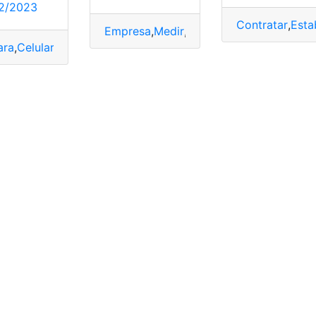
2/2023
Contratar
,
Esta
Empresa
,
Medir
,
Pantalla
,
Tamaño
,
TV
ara
,
Celular
,
Fotos
,
Megapíxeles
,
Tamaño
uelto
,
Tamaño