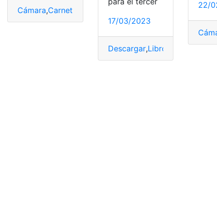
para el tercer
22/0
Cámara
,
Carnet
,
Fotos
,
Medidas
,
Tamaño
17/03/2023
Cám
Descargar
,
Libro
,
literatura
,
res