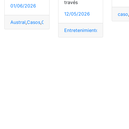
través
01/06/2026
12/05/2026
caso
Austral
,
Casos
,
Corrupción
,
Debate
,
Ecuador
,
energético
,
Entretenimiento
,
expresidente