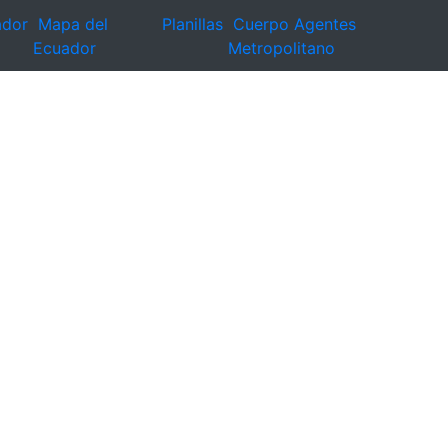
ador
Mapa del
Planillas
Cuerpo Agentes
Ecuador
Metropolitano