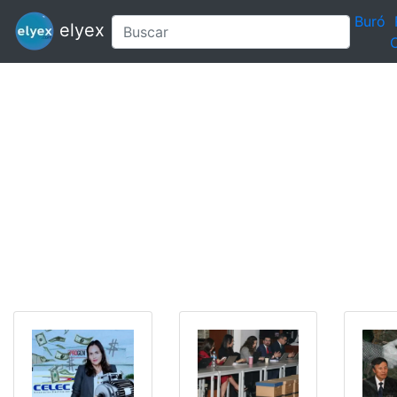
Buró
elyex
C