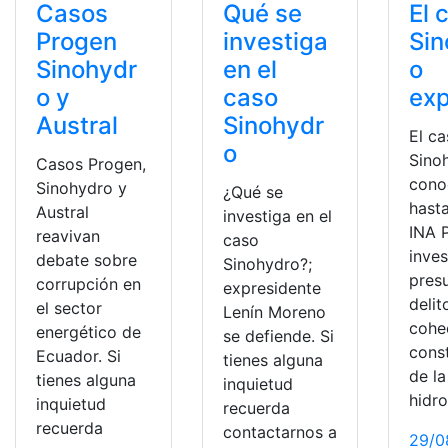
Casos
Qué se
El 
Progen
investiga
Sin
Sinohydr
en el
o
o y
caso
exp
Austral
Sinohydr
El c
o
Sino
Casos Progen,
cono
Sinohydro y
¿Qué se
hast
Austral
investiga en el
INA 
reavivan
caso
inves
debate sobre
Sinohydro?;
pres
corrupción en
expresidente
delit
el sector
Lenín Moreno
cohe
energético de
se defiende. Si
cons
Ecuador. Si
tienes alguna
de la
tienes alguna
inquietud
hidro
inquietud
recuerda
recuerda
contactarnos a
29/0