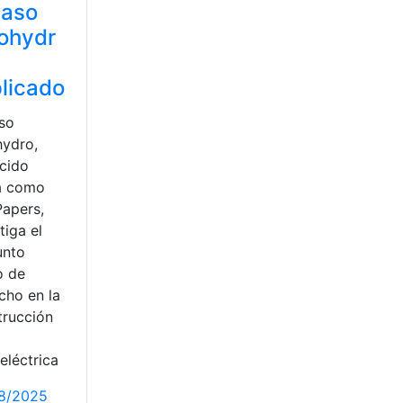
caso
ohydr
licado
aso
hydro,
cido
a como
Papers,
tiga el
unto
o de
cho en la
trucción
eléctrica
8/2025