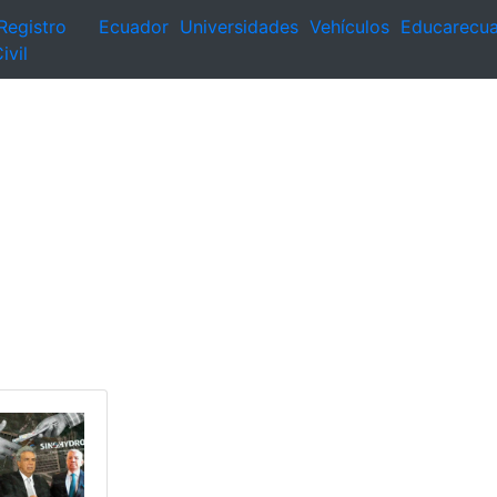
Registro
Ecuador
Universidades
Vehículos
Educarecu
ivil