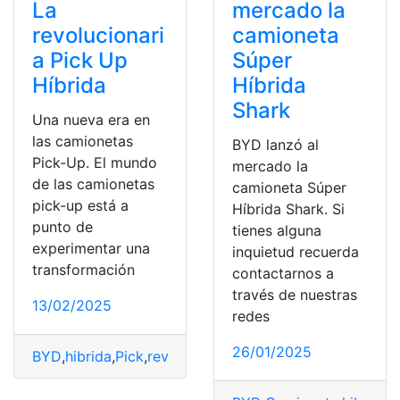
La
mercado la
revolucionari
camioneta
a Pick Up
Súper
Híbrida
Híbrida
Shark
Una nueva era en
las camionetas
BYD lanzó al
Pick-Up. El mundo
mercado la
de las camionetas
camioneta Súper
pick-up está a
Híbrida Shark. Si
punto de
tienes alguna
experimentar una
inquietud recuerda
transformación
contactarnos a
través de nuestras
13/02/2025
redes
26/01/2025
BYD
,
hibrida
,
Pick
,
revolucionaria
,
Shark
,
Up