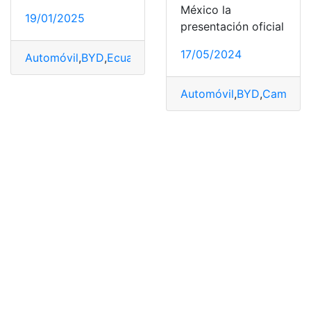
México la
19/01/2025
presentación oficial
17/05/2024
Automóvil
,
BYD
,
Ecuador
,
Eficiencia
,
Potencia
,
Shark
,
Tec
Automóvil
,
BYD
,
Camione