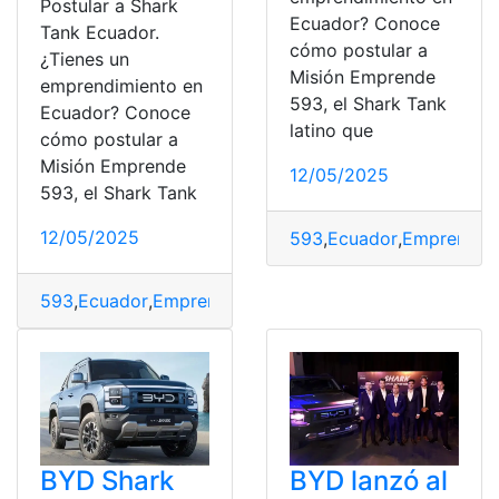
Postular a Shark
Ecuador? Conoce
Tank Ecuador.
cómo postular a
¿Tienes un
Misión Emprende
emprendimiento en
593, el Shark Tank
Ecuador? Conoce
latino que
cómo postular a
Misión Emprende
12/05/2025
593, el Shark Tank
12/05/2025
593
,
Ecuador
,
Emprende
,
593
,
Ecuador
,
Emprende
,
guía
,
Misión
,
postular
,
Shark
,
Tan
BYD Shark
BYD lanzó al