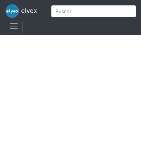
elyex