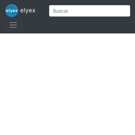
elyex