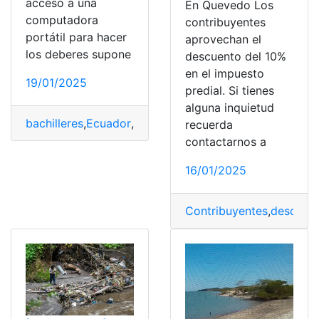
acceso a una
En Quevedo Los
computadora
contribuyentes
portátil para hacer
aprovechan el
los deberes supone
descuento del 10%
en el impuesto
19/01/2025
predial. Si tienes
alguna inquietud
bachilleres
,
Ecuador
,
Gratis
,
Inscribirse
,
Laptops
,
Ríos
recuerda
contactarnos a
16/01/2025
Contribuyentes
,
descuen