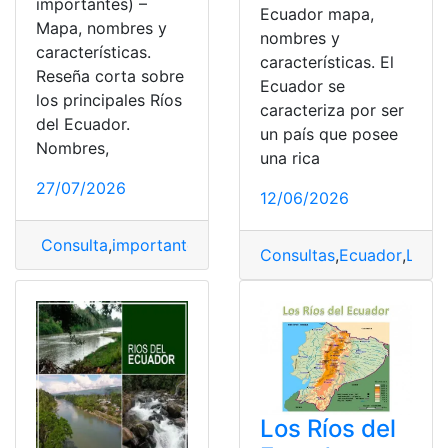
importantes) –
Ecuador mapa,
Mapa, nombres y
nombres y
características.
características. El
Reseña corta sobre
Ecuador se
los principales Ríos
caracteriza por ser
del Ecuador.
un país que posee
Nombres,
una rica
27/07/2026
12/06/2026
Consulta
,
importantes
,
Mapa
,
nombres
,
Ríos
Consultas
,
Ecuador
,
Los R
Los Ríos del