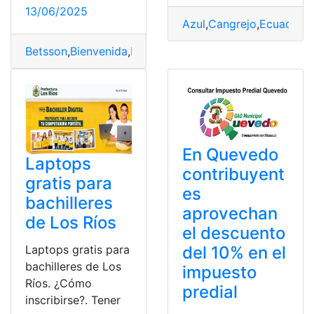
13/06/2025
Azul
,
Cangrejo
,
Ecuador
,
e
Betsson
,
Bienvenida
,
Bono
,
Ecuador
,
usar
,
Usuario
En Quevedo
Laptops
contribuyent
gratis para
es
bachilleres
aprovechan
de Los Ríos
el descuento
Laptops gratis para
del 10% en el
bachilleres de Los
impuesto
Ríos. ¿Cómo
predial
inscribirse?. Tener