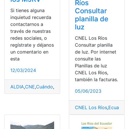
Ríos
Consultar
Si tienes alguna
inquietud recuerda
planilla de
contactarnos a
luz
través de nuestras
CNEL Los Ríos
redes sociales, o
Consultar planilla
regístrate y déjanos
de luz. Por internet
un comentario en
consulte las
esta
Planillas de luz
12/03/2024
CNEL Los Rios,
también la facturas.
ALDIA
,
CNE
,
Cuándo
,
Ecuador
,
empezarán
,
MJRV
,
Mundo
,
05/06/2023
CNEL Los Ríos
,
Ecuador