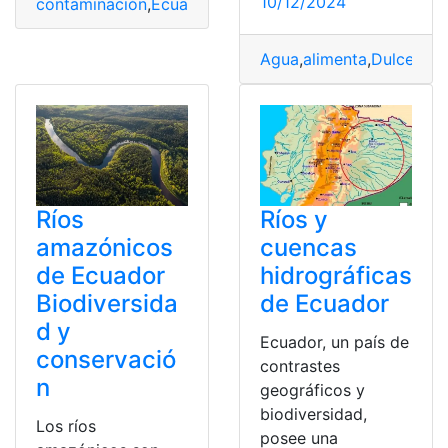
10/12/2024
contaminación
,
Ecuador
,
impacto
,
Ríos
Agua
,
alimenta
,
Dulce
,
Mar
Ríos
Ríos y
amazónicos
cuencas
de Ecuador
hidrográficas
Biodiversida
de Ecuador
d y
Ecuador, un país de
conservació
contrastes
n
geográficos y
biodiversidad,
Los ríos
posee una