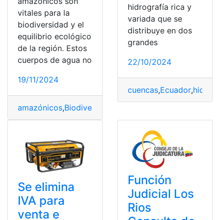
amazónicos son
hidrografía rica y
vitales para la
variada que se
biodiversidad y el
distribuye en dos
equilibrio ecológico
grandes
de la región. Estos
cuerpos de agua no
22/10/2024
19/11/2024
cuencas
,
Ecuador
,
hidrogr
amazónicos
,
Biodiversidad
,
Conservación
,
Ecuador
,
Ríos
Función
Se elimina
Judicial Los
IVA para
Rios
venta e