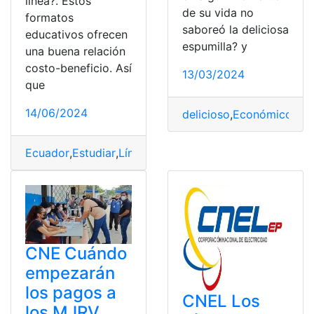
línea?. Estos
de su vida no
formatos
saboreó la deliciosa
educativos ofrecen
espumilla? y
una buena relación
costo-beneficio. Así
13/03/2024
que
14/06/2024
delicioso
,
Económico
,
Ecu
Ecuador
,
Estudiar
,
Línea
,
rentable
,
Ríos
,
tan
,
Universidad
CNE Cuándo
empezarán
los pagos a
CNEL Los
los MJRV