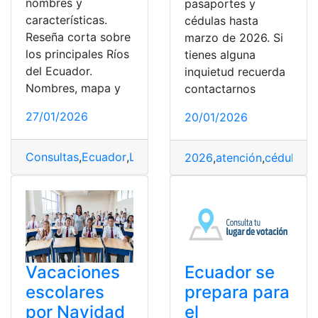
nombres y
pasaportes y
características.
cédulas hasta
Reseña corta sobre
marzo de 2026. Si
los principales Ríos
tienes alguna
del Ecuador.
inquietud recuerda
Nombres, mapa y
contactarnos
27/01/2026
20/01/2026
Consultas
,
Ecuador
,
Los Ríos
2026
,
atención
,
cédulas
,
C
Vacaciones
Ecuador se
escolares
prepara para
por Navidad
el