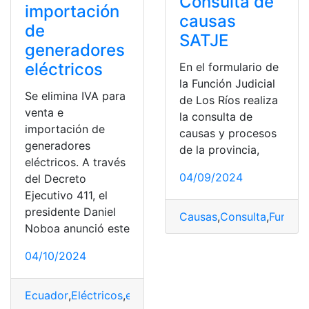
Consulta de
importación
causas
de
SATJE
generadores
eléctricos
En el formulario de
la Función Judicial
Se elimina IVA para
de Los Ríos realiza
venta e
la consulta de
importación de
causas y procesos
generadores
de la provincia,
eléctricos. A través
04/09/2024
del Decreto
Ejecutivo 411, el
presidente Daniel
Causas
,
Consulta
,
Función
Noboa anunció este
04/10/2024
Ecuador
,
Eléctricos
,
elimina
,
generadores
,
Importación
,
I