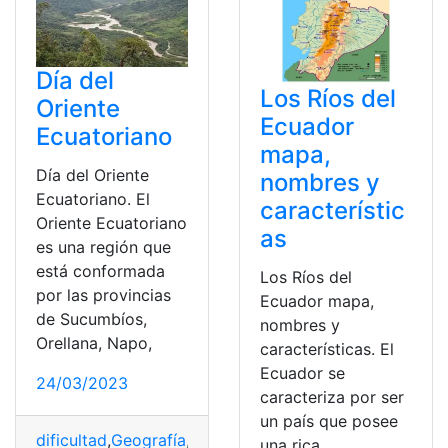
Día del
Los Ríos del
Oriente
Ecuador
Ecuatoriano
mapa,
Día del Oriente
nombres y
Ecuatoriano. El
característic
Oriente Ecuatoriano
as
es una región que
está conformada
Los Ríos del
por las provincias
Ecuador mapa,
de Sucumbíos,
nombres y
Orellana, Napo,
características. El
Ecuador se
24/03/2023
caracteriza por ser
un país que posee
dificultad
,
Geografía
,
Oriente
,
Región
,
Ríos
una rica