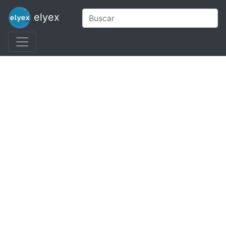
elyex