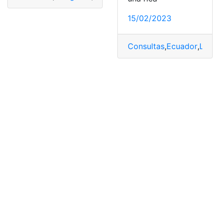
15/02/2023
Consultas
,
Ecuador
,
Los R