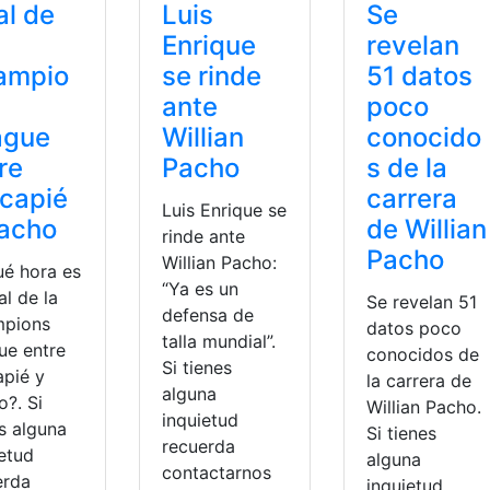
al de
Luis
Se
Enrique
revelan
ampio
se rinde
51 datos
ante
poco
ague
Willian
conocido
re
Pacho
s de la
capié
carrera
Luis Enrique se
Pacho
de Willian
rinde ante
Pacho
Willian Pacho:
ué hora es
“Ya es un
nal de la
Se revelan 51
defensa de
pions
datos poco
talla mundial”.
ue entre
conocidos de
Si tienes
apié y
la carrera de
alguna
o?. Si
Willian Pacho.
inquietud
s alguna
Si tienes
recuerda
ietud
alguna
contactarnos
erda
inquietud