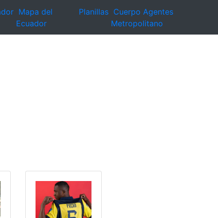
ador
Mapa del
Planillas
Cuerpo Agentes
Ecuador
Metropolitano