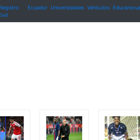
Registro
Ecuador
Universidades
Vehículos
Educarecu
ivil