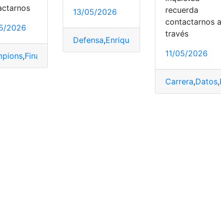
actarnos
recuerda
13/05/2026
contactarnos 
5/2026
través
Defensa
,
Enrique
,
Luis
,
Mundial
,
Pacho
,
Tal
11/05/2026
tulos
,
Willian
,
Willian Pacho
pions
,
Final
,
Hincapié
,
League
,
Pacho
Carrera
,
Datos
,