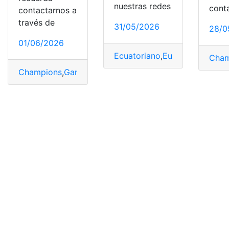
nuestras redes
cont
contactarnos a
través de
31/05/2026
28/0
01/06/2026
Ecuatoriano
,
Europa
,
Pacho
,
Tí
Cham
Champions
,
Ganar
,
Mercado
,
Pacho
,
Valor
,
Willian