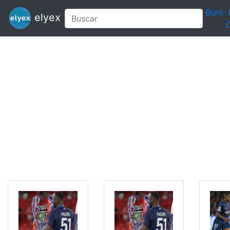
Buró
elyex
C