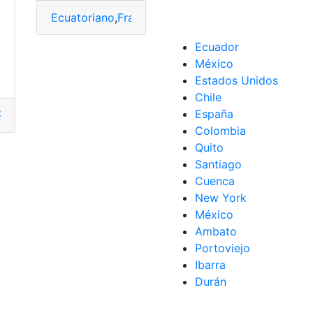
Ecuatoriano
,
Francia
,
Mejores
,
Pacho
,
salarios
,
Willia
a
Ecuador
la
,
Willian
México
Estados Unidos
Chile
España
Pacho
,
revelan
,
Willian
,
Willian Pacho
Colombia
Quito
Santiago
Cuenca
New York
México
Ambato
Portoviejo
Ibarra
Durán