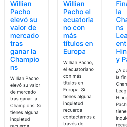
Willian
Willian
Fin
Pacho
Pacho el
la
elevó su
ecuatoria
Ch
valor de
no con
ns
mercado
más
Le
tras
títulos en
ent
ganar la
Europa
Hin
Champio
y 
Willian Pacho,
ns
el ecuatoriano
¿A q
con más
la fi
Willian Pacho
títulos en
Cham
elevó su valor
Europa. Si
Leag
de mercado
tienes alguna
Hinc
tras ganar la
inquietud
Pach
Champions. Si
recuerda
tiene
tienes alguna
contactarnos a
inqu
inquietud
través de
recu
recuerda