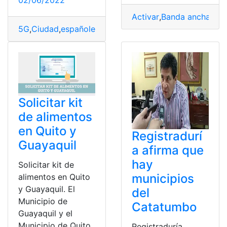
02/06/2022
Activar
,
Banda ancha
,
Cob
5G
,
Ciudad
,
españoles
,
municipios
,
Yoigo
Solicitar kit
de alimentos
en Quito y
Registradurí
Guayaquil
a afirma que
hay
Solicitar kit de
municipios
alimentos en Quito
y Guayaquil. El
del
Municipio de
Catatumbo
Guayaquil y el
Municipio de Quito
Registraduría