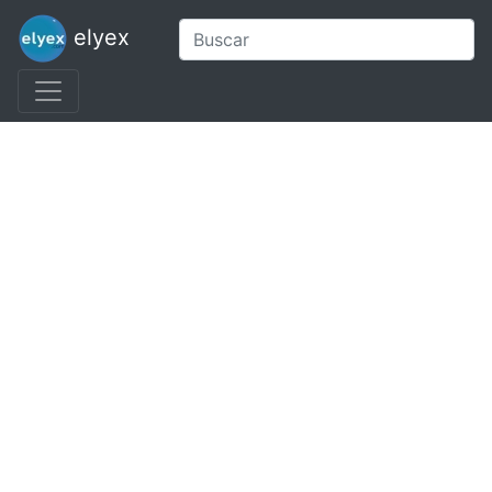
elyex