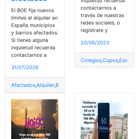
inquietud recuerda
contactarnos a
El BOE fija nuevos
través de nuestras
límites al alquiler en
redes sociales, o
España municipios
regístrate y
y barrios afectados.
Si tienes alguna
20/06/2023
inquietud recuerda
contactarnos a
Colegios
,
Cupos
,
Escuela
31/07/2026
Afectados
,
Alquiler
,
Barrios
,
BOE
,
España
,
Límites
,
municip