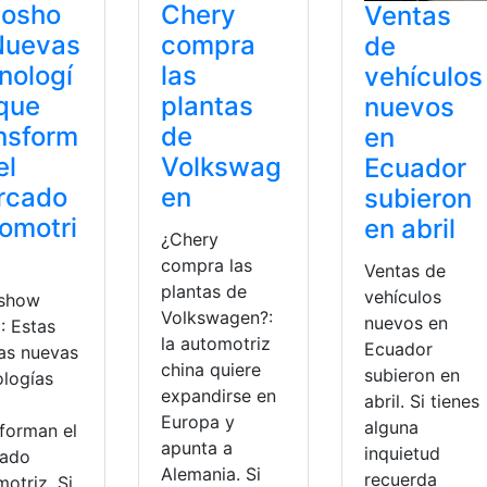
tosho
Chery
Ventas
Nuevas
compra
de
nologí
las
vehículos
que
plantas
nuevos
nsform
de
en
el
Volkswag
Ecuador
rcado
en
subieron
omotri
en abril
¿Chery
compra las
Ventas de
plantas de
vehículos
show
Volkswagen?:
nuevos en
: Estas
la automotriz
Ecuador
las nuevas
china quiere
subieron en
ologías
expandirse en
abril. Si tienes
Europa y
alguna
sforman el
apunta a
inquietud
ado
Alemania. Si
recuerda
otriz. Si