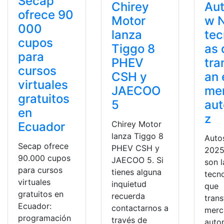
Secap
Chirey
Au
ofrece 90
Motor
w 
000
lanza
tec
cupos
Tiggo 8
as 
para
PHEV
tra
cursos
CSH y
an 
virtuales
JAECOO
me
gratuitos
5
aut
en
z
Chirey Motor
Ecuador
lanza Tiggo 8
Auto
Secap ofrece
PHEV CSH y
2025
90.000 cupos
JAECOO 5. Si
son 
para cursos
tienes alguna
tecn
virtuales
inquietud
que
gratuitos en
recuerda
tran
Ecuador:
contactarnos a
merc
programación
través de
autom