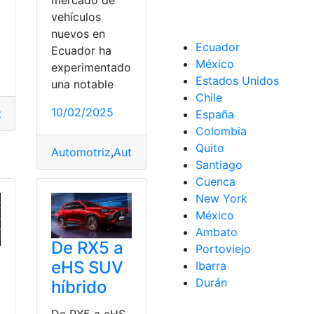
mercado de
a
vehículos
nuevos en
Ecuador
Ecuador ha
México
experimentado
pa
,
expandirse
,
Valvulas
,
Volkswagen
Estados Unidos
una notable
Chile
10/02/2025
tos
,
Vehículos
,
vendidos
,
venta de vehículos
España
Colombia
Quito
Automotriz
,
Automóvil
,
ecuatoriana
,
Industria
,
Inicio
Santiago
Cuenca
New York
México
Ambato
De RX5 a
Portoviejo
eHS SUV
Ibarra
Durán
híbrido