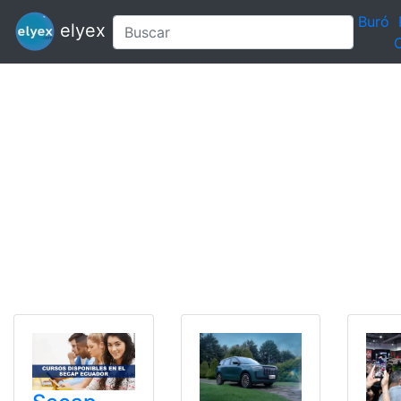
Buró
elyex
C