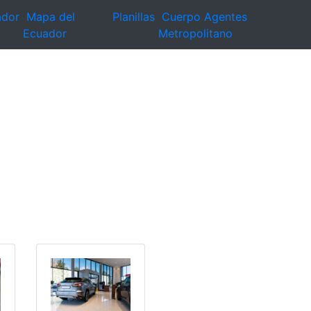
ador
Mapa del
Planillas
Cuerpo Agentes
Ecuador
Metropolitano