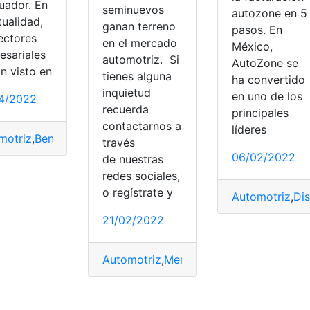
uador. En
seminuevos
autozone en 5
tualidad,
ganan terreno
pasos. En
ectores
en el mercado
México,
esariales
automotriz. Si
AutoZone se
n visto en
tienes alguna
ha convertido
inquietud
en uno de los
4/2022
recuerda
principales
contactarnos a
líderes
motriz
,
Beneficios
,
Hyundai
,
Marca
,
Vehículo
través
06/02/2022
de nuestras
redes sociales,
o regístrate y
Automotriz
,
Dis
21/02/2022
otion
,
Ecuador
,
Vehículos
dor
,
Marcas
,
Renault
Automotriz
,
Mercado
,
Seminuevos
,
Terre