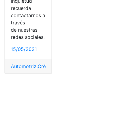
inquietud
recuerda
contactarnos a
través
de nuestras
redes sociales,
15/05/2021
Automotriz
,
Crédito
,
Deudas
,
México
,
Negocios