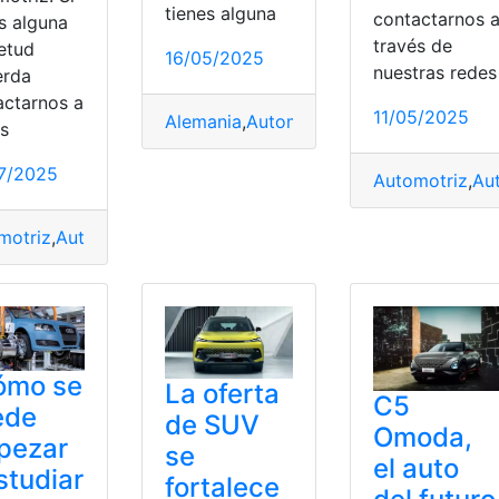
tienes alguna
contactarnos 
s alguna
través de
ietud
16/05/2025
nuestras redes
erda
actarnos a
11/05/2025
Alemania
,
Automotriz
,
Chery
,
China
,
Euro
oo
,
lanza
,
Motor
,
PHEV
,
Tiggo
,
Visión
és
7/2025
Automotriz
,
Au
motriz
,
Autoshow
,
Mercado
,
Tecnologías
,
transforman
os
,
mecánica
,
Ofrece
,
Programación
,
SECAP
,
Virtuales
,
Web
ómo se
La oferta
C5
ede
de SUV
Omoda,
pezar
se
el auto
studiar
fortalece