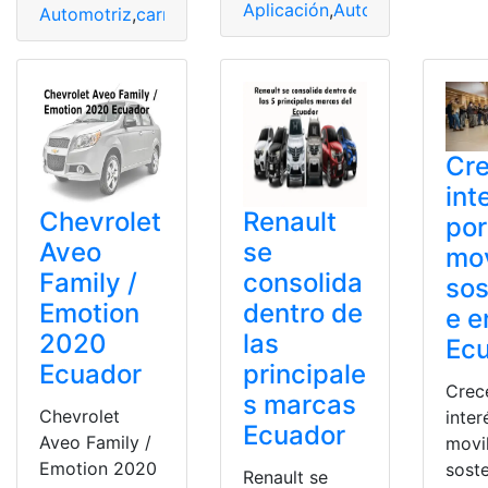
Aplicación
,
Automotriz
,
Desca
Automotriz
,
carros
,
Crisis
,
modelos más vendidos
,
Vehíc
Cre
int
Chevrolet
Renault
por
Aveo
se
mov
Family /
consolida
sos
Emotion
dentro de
e e
2020
las
Ec
Ecuador
principale
Crec
s marcas
Chevrolet
inter
Ecuador
Aveo Family /
movi
Emotion 2020
soste
Renault se