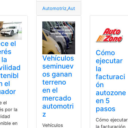
rga
,
mecánica
ulos
,
vendidos
Automotriz
,
Autos
,
Ofertas
,
Sistema
,
SUV
ce el
erés
Cómo
Vehículos
 la
ejecutar
seminuev
ilidad
la
os ganan
tenibl
facturaci
terreno
n el
ón
en el
uador
autozone
mercado
en 5
e el
automotri
pasos
és por la
z
lidad
Cómo ejecutar
nible en
Vehículos
la facturación