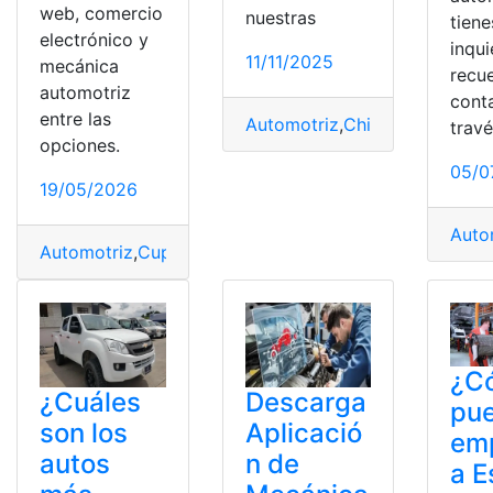
web, comercio
nuestras
tiene
electrónico y
inqu
11/11/2025
mecánica
recu
automotriz
cont
entre las
Automotriz
,
Chirey
,
CSH
,
Jaec
trav
opciones.
05/0
19/05/2026
Auto
Automotriz
,
Cupos
,
Cursos
,
Ecuador
,
electrónico
,
gratuit
¿C
¿Cuáles
Descarga
pu
son los
Aplicació
em
autos
n de
a E