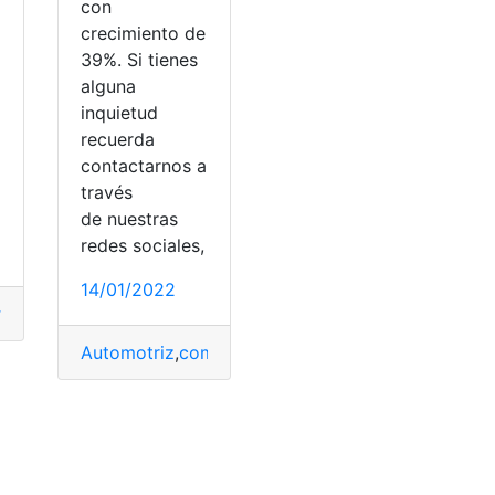
con
crecimiento de
39%. Si tienes
alguna
inquietud
recuerda
contactarnos a
través
de nuestras
redes sociales,
14/01/2022
tribución
,
México
,
Productos
,
Venta
Automotriz
,
comercialización
,
Crecimiento
,
Ecuado
no
,
Vehículos