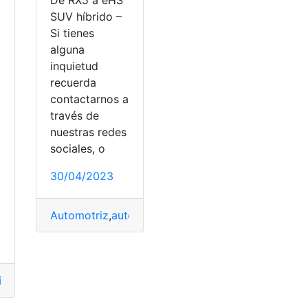
De RX5 a eHS
SUV híbrido –
Si tienes
alguna
inquietud
recuerda
contactarnos a
través de
nuestras redes
sociales, o
30/04/2023
a
Automotriz
,
autos híbridos
,
Experiencia
,
Marca
,
Méx
iz
,
Características
,
Ecuador
,
Industria
rograma
,
trabajar