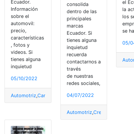
Ecuador.
el Ec
consolida
Información
la ac
dentro de las
sobre el
los s
principales
automovil:
empr
marcas
precio,
se ha
Ecuador. Si
características
tienes alguna
05/0
, fotos y
inquietud
videos. Si
recuerda
tienes alguna
Auto
contactarnos a
inquietud
través
de nuestras
05/10/2022
redes sociales,
04/07/2022
Automotriz
,
Características
,
Chevrolet Aveo Family Em
Automotriz
,
Crecimiento
,
Ecua