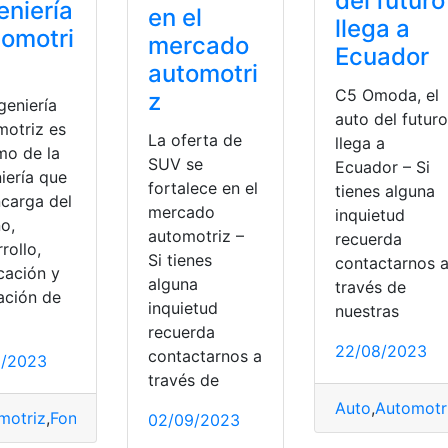
del futuro
eniería
en el
llega a
omotri
mercado
Ecuador
automotri
C5 Omoda, el
z
geniería
auto del futuro
motriz es
La oferta de
llega a
mo de la
SUV se
Ecuador – Si
iería que
fortalece en el
tienes alguna
ncarga del
mercado
inquietud
o,
automotriz –
recuerda
rollo,
Si tienes
contactarnos 
cación y
alguna
través de
ación de
inquietud
nuestras
recuerda
22/08/2023
contactarnos a
1/2023
través de
Auto
,
Automotr
motriz
,
Fondo
,
Ingeniería
,
Ingeniería Automotriz
,
licenciatura
,
P
02/09/2023