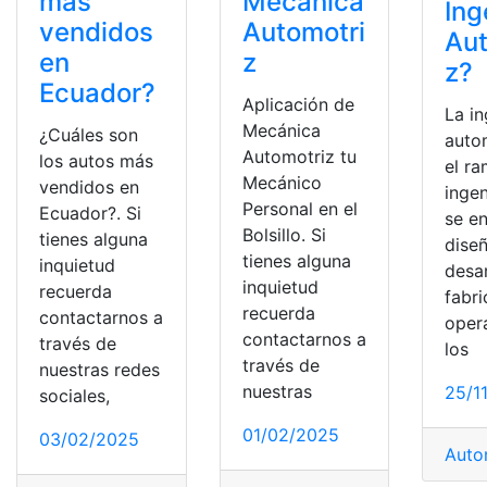
más
Mecánica
Ing
vendidos
Automotri
Aut
en
z
z?
Ecuador?
Aplicación de
La in
Mecánica
¿Cuáles son
auto
Automotriz tu
los autos más
el ra
Mecánico
vendidos en
ingen
Personal en el
Ecuador?. Si
se e
Bolsillo. Si
tienes alguna
diseñ
tienes alguna
inquietud
desar
inquietud
recuerda
fabri
recuerda
contactarnos a
oper
contactarnos a
través de
los
través de
nuestras redes
nuestras
25/1
sociales,
01/02/2025
03/02/2025
Auto