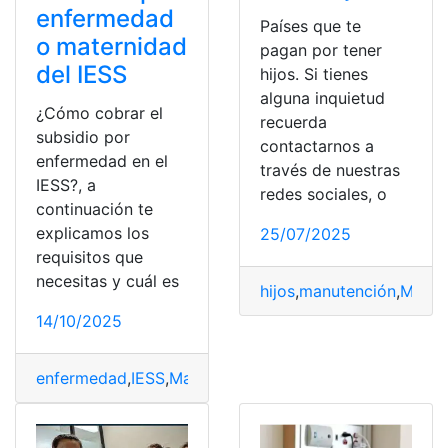
enfermedad
Países que te
o maternidad
pagan por tener
del IESS
hijos. Si tienes
alguna inquietud
¿Cómo cobrar el
recuerda
subsidio por
contactarnos a
enfermedad en el
través de nuestras
IESS?, a
redes sociales, o
continuación te
explicamos los
25/07/2025
requisitos que
necesitas y cuál es
hijos
,
manutención
,
Mater
14/10/2025
enfermedad
,
IESS
,
Maternidad
,
subsidio