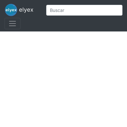
elyex