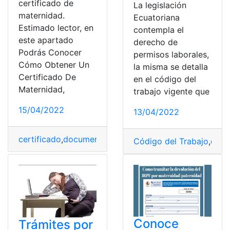
certificado de
La legislación
maternidad.
Ecuatoriana
Estimado lector, en
contempla el
este apartado
derecho de
Podrás Conocer
permisos laborales,
Cómo Obtener Un
la misma se detalla
Certificado De
en el código del
Maternidad,
trabajo vigente que
15/04/2022
13/04/2022
certificado
,
documento
,
España
,
Maternidad
,
trabajar
Código del Trabajo
,
dere
Conoce
Trámites por