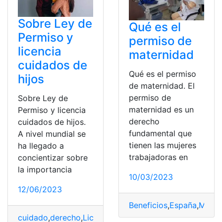
Sobre Ley de
Qué es el
Permiso y
permiso de
licencia
maternidad
cuidados de
Qué es el permiso
hijos
de maternidad. El
permiso de
Sobre Ley de
maternidad es un
Permiso y licencia
derecho
cuidados de hijos.
fundamental que
A nivel mundial se
tienen las mujeres
ha llegado a
trabajadoras en
concientizar sobre
la importancia
10/03/2023
12/06/2023
Beneficios
,
España
,
Mater
cuidado
,
derecho
,
Licencia
,
Maternidad
,
permiso