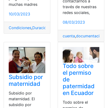
contactarnos a
muchas madres
través de nuestras
redes sociales,
10/03/2023
08/03/2023
Condiciones
,
Duración
,
España
,
Maternidad
,
permiso
cuenta
,
documentación
,
E
Todo sobre
el permiso
Subsidio por
de
maternidad
patermidad
en Ecuador
Subsidio por
maternidad. El
Todo sobre el
subsidio por
permiso de