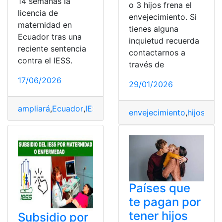
14 semanas la
o 3 hijos frena el
licencia de
envejecimiento. Si
maternidad en
tienes alguna
Ecuador tras una
inquietud recuerda
reciente sentencia
contactarnos a
contra el IESS.
través de
17/06/2026
29/01/2026
ampliará
,
Ecuador
,
IESS
,
licencia
,
Maternidad
,
semanas
,
Se
envejecimiento
,
hijos
,
lon
Países que
te pagan por
tener hijos
Subsidio por