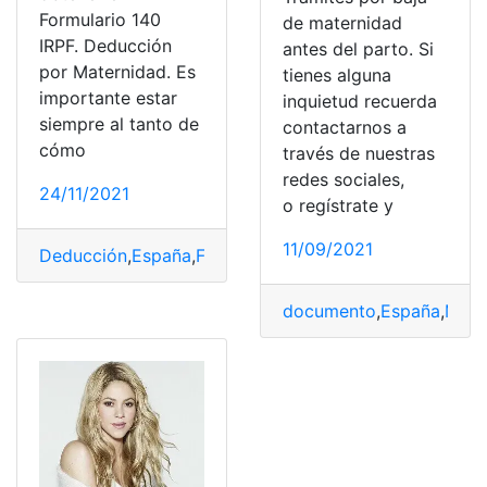
Formulario 140
de maternidad
IRPF. Deducción
antes del parto. Si
por Maternidad. Es
tienes alguna
importante estar
inquietud recuerda
siempre al tanto de
contactarnos a
cómo
través de nuestras
redes sociales,
24/11/2021
o regístrate y
11/09/2021
Deducción
,
España
,
Formulario 140
,
IRPF
,
Maternidad
,
Ob
documento
,
España
,
Mate