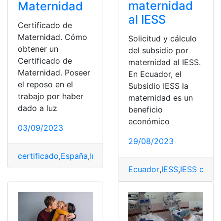
maternidad
Maternidad
al IESS
Certificado de
Maternidad. Cómo
Solicitud y cálculo
obtener un
del subsidio por
Certificado de
maternidad al IESS.
Maternidad. Poseer
En Ecuador, el
el reposo en el
Subsidio IESS la
trabajo por haber
maternidad es un
dado a luz
beneficio
económico
03/09/2023
29/08/2023
certificado
,
España
,
Informe
,
Maternidad
,
Obtener
Ecuador
,
IESS
,
IESS citas