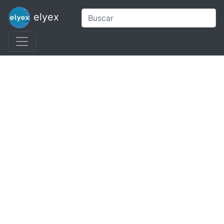
elyex