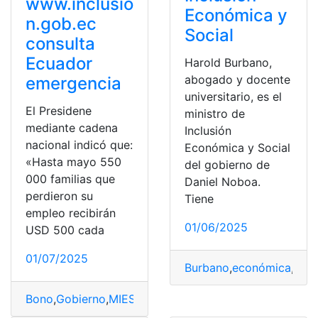
www.inclusio
Económica y
n.gob.ec
Social
consulta
Ecuador
Harold Burbano,
abogado y docente
emergencia
universitario, es el
El Presidene
ministro de
mediante cadena
Inclusión
nacional indicó que:
Económica y Social
«Hasta mayo 550
del gobierno de
000 familias que
Daniel Noboa.
perdieron su
Tiene
empleo recibirán
01/06/2025
USD 500 cada
01/07/2025
Burbano
,
económica
,
Haro
Bono
,
Gobierno
,
MIES
,
Negocios
,
top1