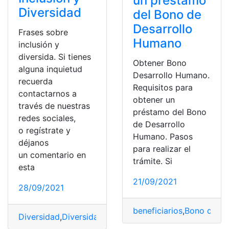
un préstamo
Diversidad
del Bono de
Desarrollo
Frases sobre
Humano
inclusión y
diversida. Si tienes
Obtener Bono
alguna inquietud
Desarrollo Humano.
recuerda
Requisitos para
contactarnos a
obtener un
través de nuestras
préstamo del Bono
redes sociales,
de Desarrollo
o regístrate y
Humano. Pasos
déjanos
para realizar el
un comentario en
trámite. Si
esta
21/09/2021
28/09/2021
beneficiarios
,
Bono de De
Diversidad
,
Diversidad Cultural y Étnica
,
Ecuador
,
Frase
,