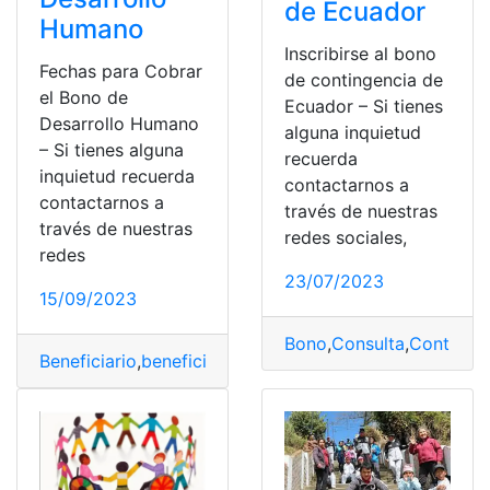
de Ecuador
Humano
Inscribirse al bono
Fechas para Cobrar
de contingencia de
el Bono de
Ecuador – Si tienes
Desarrollo Humano
alguna inquietud
– Si tienes alguna
recuerda
inquietud recuerda
contactarnos a
contactarnos a
través de nuestras
través de nuestras
redes sociales,
redes
23/07/2023
15/09/2023
Bono
,
Consulta
,
Continge
Beneficiario
,
beneficiario del bono
,
Consulta
,
Ecuador
,
In