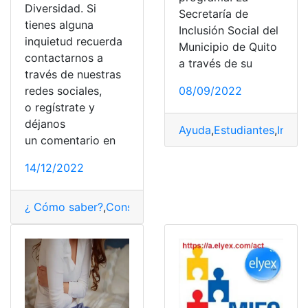
Diversidad. Si
Secretaría de
tienes alguna
Inclusión Social del
inquietud recuerda
Municipio de Quito
contactarnos a
a través de su
través de nuestras
redes sociales,
08/09/2022
o regístrate y
déjanos
Ayuda
,
Estudiantes
,
Inclus
un comentario en
14/12/2022
¿ Cómo saber?
,
Consultas
,
Diversidad
,
DiversidadCultur