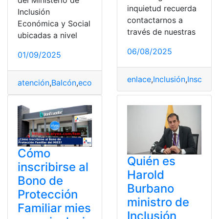
inquietud recuerda
Inclusión
contactarnos a
Económica y Social
través de nuestras
ubicadas a nivel
06/08/2025
01/09/2025
enlace
,
Inclusión
,
Inscripci
atención
,
Balcón
,
económica
,
Inclusión
,
MIES
,
ministerio
,
S
Cómo
Quién es
inscribirse al
Harold
Bono de
Burbano
Protección
ministro de
Familiar mies
Inclusión