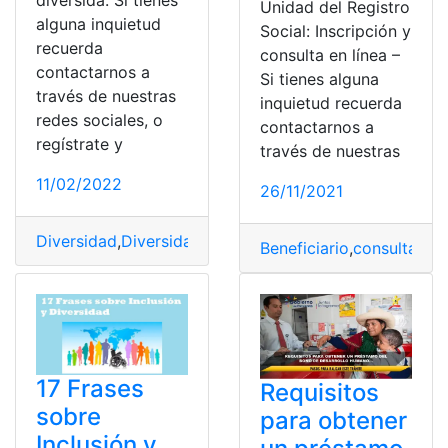
diversida. Si tienes
Unidad del Registro
alguna inquietud
Social: Inscripción y
recuerda
consulta en línea –
contactarnos a
Si tienes alguna
través de nuestras
inquietud recuerda
redes sociales, o
contactarnos a
regístrate y
través de nuestras
11/02/2022
26/11/2021
Diversidad
,
Diversidad Cultural y Étnica
,
Ecuador
,
Frase
Beneficiario
,
consultar
,
co
17 Frases
Requisitos
sobre
para obtener
Inclusión y