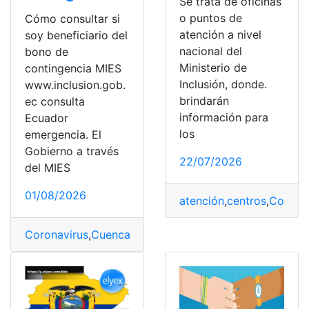
Se trata de oficinas
o puntos de
Cómo consultar si
atención a nivel
soy beneficiario del
nacional del
bono de
Ministerio de
contingencia MIES
Inclusión, donde.
www.inclusion.gob.
brindarán
ec consulta
información para
Ecuador
los
emergencia. El
Gobierno a través
22/07/2026
del MIES
01/08/2026
atención
,
centros
,
Coordi
Coronavirus
,
Cuenca
,
Ecuador
,
Ecuador
,
Gobierno
,
Guaya