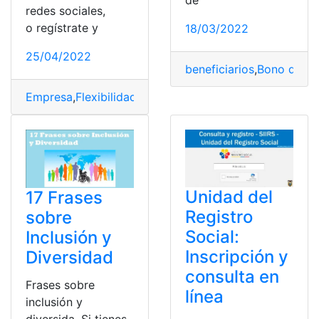
de
redes sociales,
o regístrate y
18/03/2022
25/04/2022
beneficiarios
,
Bono de De
Empresa
,
Flexibilidad
,
incluir
,
Laboral
,
Menstruación
Unidad del
17 Frases
Registro
sobre
Social:
Inclusión y
Inscripción y
Diversidad
consulta en
Frases sobre
línea
inclusión y