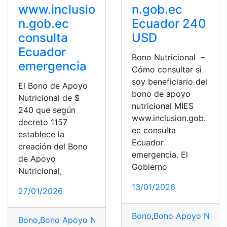
www.inclusio
n.gob.ec
n.gob.ec
Ecuador 240
consulta
USD
Ecuador
Bono Nutricional –
emergencia
Cómo consultar si
soy beneficiario del
El Bono de Apoyo
bono de apoyo
Nutricional de $
nutricional MIES
240 que según
www.inclusion.gob.
decreto 1157
ec consulta
establece la
Ecuador
creación del Bono
emergencia. El
de Apoyo
Gobierno
Nutricional,
13/01/2026
27/01/2026
Bono
,
Bono Apoyo Nutric
Bono
,
Bono Apoyo Nutricional
,
Ecuador
,
Emergencia
,
MI