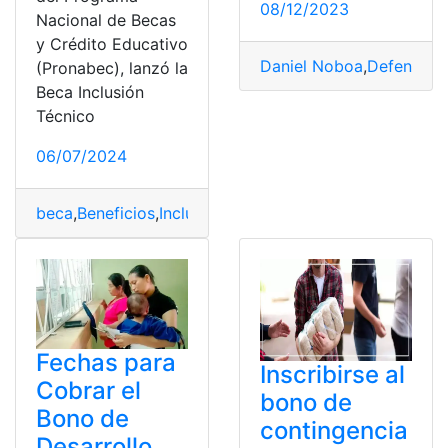
08/12/2023
Nacional de Becas
y Crédito Educativo
Daniel Noboa
,
Defensorí
(Pronabec), lanzó la
Beca Inclusión
Técnico
06/07/2024
beca
,
Beneficios
,
Inclusión
,
link
,
Perú
,
Postulación
,
Product
Fechas para
Inscribirse al
Cobrar el
bono de
Bono de
contingencia
Desarrollo