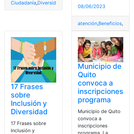
Ciudadanía
,
Diversidad
,
Frases
,
Inclusión
,
respeto
08/06/2023
atención
,
Beneficios
,
Disc
Municipio de
Quito
convoca a
17 Frases
inscripciones
sobre
programa
Inclusión y
Diversidad
Municipio de Quito
convoca a
17 Frases sobre
inscripciones
Inclusión y
programa. La