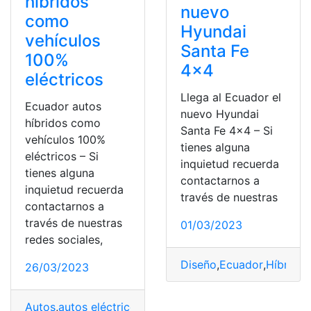
híbridos
nuevo
como
Hyundai
vehículos
Santa Fe
100%
4×4
eléctricos
Llega al Ecuador el
Ecuador autos
nuevo Hyundai
híbridos como
Santa Fe 4×4 – Si
vehículos 100%
tienes alguna
eléctricos – Si
inquietud recuerda
tienes alguna
contactarnos a
inquietud recuerda
través de nuestras
contactarnos a
través de nuestras
01/03/2023
redes sociales,
Diseño
,
Ecuador
,
Híbridos
26/03/2023
Autos
,
autos eléctricos
,
autos híbridos
,
Ecuador
,
Vehícul