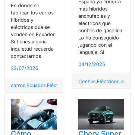
España ya compra
En dónde se
más híbridos
fabrican los carros
enchufables y
híbridos y
eléctricos que
eléctricos que se
coches de gasolina
venden en Ecuador.
Lo ha conseguido
Si tienes alguna
jugando con el
inquietud recuerda
lenguaje. Si
contactarnos
04/12/2025
22/07/2026
Coches
,
Eléctricos
,
enchu
carros
,
Ecuador
,
Eléctricos
,
fabrican
,
Híbridos
,
venden
Cómo
Chery Super