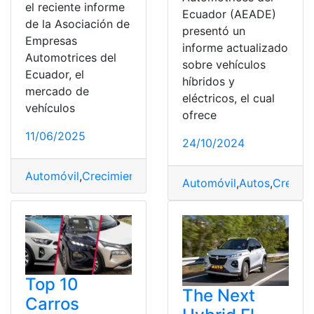
el reciente informe
Ecuador (AEADE)
de la Asociación de
presentó un
Empresas
informe actualizado
Automotrices del
sobre vehículos
Ecuador, el
híbridos y
mercado de
eléctricos, el cual
vehículos
ofrece
11/06/2025
24/10/2024
Automóvil
,
Crecimiento
,
Ecuador
,
Híbridos
,
Ranking
,
Vehí
Automóvil
,
Autos
,
Crecimi
Top 10
The Next
Carros