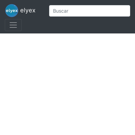
elyex