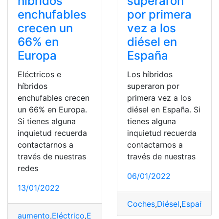
híbridos
superaron
enchufables
por primera
crecen un
vez a los
66% en
diésel en
Europa
España
Eléctricos e
Los híbridos
híbridos
superaron por
enchufables crecen
primera vez a los
un 66% en Europa.
diésel en España. Si
Si tienes alguna
tienes alguna
inquietud recuerda
inquietud recuerda
contactarnos a
contactarnos a
través de nuestras
través de nuestras
redes
06/01/2022
13/01/2022
Coches
,
Diésel
,
España
,
Hí
aumento
,
Eléctrico
,
Enchufable
,
Europa
,
Híbridos