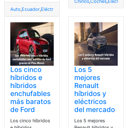
Chinos
,
Coches
,
Eléctrico
,
Auto
,
Ecuador
,
Eléctricos
,
Híbridos
,
Venta
Los cinco
Los 5
híbridos e
mejores
híbridos
Renault
enchufables
híbridos y
más baratos
eléctricos
de Ford
del mercado
Los cinco híbridos
Los 5 mejores
e híbridos
Renault híbridos y