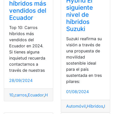
Hybrid El
híbridos más
siguiente
vendidos del
nivel de
Ecuador
híbridos
Top 10: Carros
Suzuki
híbridos más
Suzuki reafirma su
vendidos del
visión a través de
Ecuador en 2024.
una propuesta de
Si tienes alguna
movilidad
inquietud recuerda
sostenible ideal
contactarnos a
para el país
través de nuestras
sustentada en tres
28/09/2024
pilares:
01/08/2024
10
,
carros
,
Ecuador
,
Híbridos
,
Top
,
vendidos
Automóvil
,
Híbridos
,
hybr