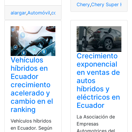
Chery
,
Chery Super Hybr
alargar
,
Automóvil
,
costos
,
Híbridos
,
Optimizar
,
útil
,
Vehíc
Crecimiento
Vehículos
exponencial
híbridos en
en ventas de
Ecuador
autos
crecimiento
híbridos y
acelerado y
eléctricos en
cambio en el
Ecuador
ranking
La Asociación de
Vehículos híbridos
Empresas
en Ecuador. Según
Automotrices del