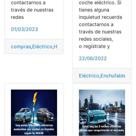
contactarnos a
coche eléctrico. Si
través de nuestras
tienes alguna
redes
inquietud recuerda
contactarnos a
01/03/2023
través de nuestras
redes sociales,
o regístrate y
compras
,
Eléctrico
,
Híbridos
,
Inteligente
,
Ventajas
22/06/2022
Eléctrico
,
Enchufable
,
Híb