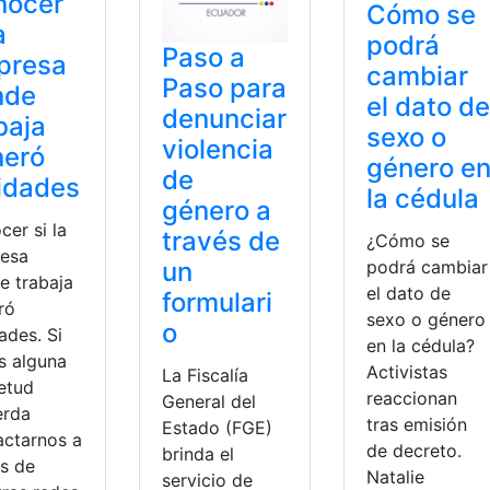
nocer
Cómo se
a
podrá
Paso a
presa
cambiar
Paso para
nde
el dato de
denunciar
baja
sexo o
violencia
neró
género e
de
lidades
la cédula
género a
er si la
través de
¿Cómo se
esa
un
podrá cambiar
e trabaja
el dato de
formulari
ró
sexo o género
o
dades. Si
en la cédula?
s alguna
Activistas
La Fiscalía
ietud
reaccionan
General del
erda
tras emisión
Estado (FGE)
actarnos a
de decreto.
brinda el
és de
Natalie
servicio de