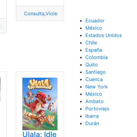
Consulta
,
Violencia
Ecuador
iar
,
Cédula
,
dato
,
Decreto
,
Emisión
,
género
,
podrá
,
reaccionan
,
México
Estados Unidos
Chile
España
Colombia
iscalía General del Estado
,
Formulario
,
género
,
Violencia
Quito
Santiago
Cuenca
New York
México
Ambato
Portoviejo
Ibarra
e
Durán
Ulala: Idle