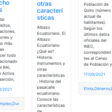
cho
otras
Población de
s
caracterí
Quito (número
actual de
sticas
Rai:
habitantes).
sitos,
Albazo
Según los
aciones,
Ecuatoriano. El
últimos datos
iones y
Albazo
oficiales del
o más.
Ecuatoriano
INEC,
as
¿Qué es?
correspondien
cer todo
Historia,
tes al Censo
lacionado
instrumentos y
de Población y
l RAI,
otras
a Activa
17/09/2021
características
serción,
. Historia del
pasacalle
Etnia
,
Géneros
,
0/2021
ecuatoriano.
Conoce las
as
,
Producción
mpleo
,
Duración
,
España
,
Personas
,
RAI
,
Requisitos
características
de