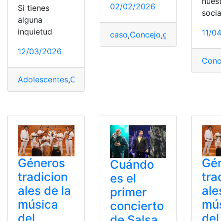
nues
02/02/2026
Si tienes
socia
alguna
inquietud
11/0
caso
,
Concejo
,
género
,
involucr
12/03/2026
Cono
Adolescentes
,
Cédula
,
Constitucional
,
Corte
,
Ecuador
,
fal
Géneros
Gé
Cuándo
tradicion
tra
es el
ales de la
ale
primer
música
mú
concierto
del
del
de Salsa