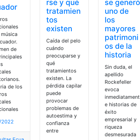
se generó
rse y qué
uador
uno de
tratamien
los
tos
ros
cionales
mayores
existen
a música
patrimoni
Caída del pelo
Ecuador.
os de la
cuándo
men de
historia
preocuparse y
rincipales
qué
os
Sin duda, el
tratamientos
cales
apellido
existen. La
torianos.
Rockefeller
pérdida capilar
ria de los
evoca
puede
ros
inmediatament
provocar
cales
e historias de
problemas de
cionales
éxito
autoestima y
nero
,
Salsas
empresarial y
2/2022
confianza
riqueza
entre
desmesurada
l
ultas
,
tradicionales
,
Ecuador
,
Música
,
música ecuatoriana