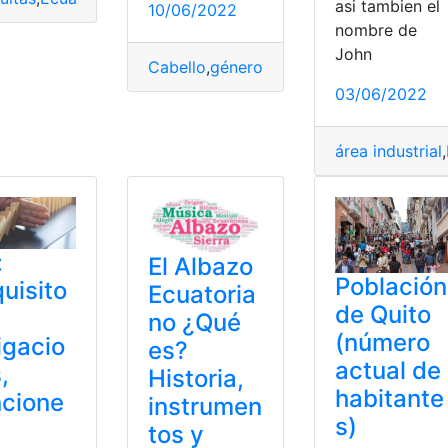
asi tambien el
10/06/2022
nombre de
John
Cabello
,
género
,
Laboratorio
,
Problema
,
P
03/06/2022
área industrial
,
:
El Albazo
Población
uisito
Ecuatoria
de Quito
no ¿Qué
(número
igacio
es?
actual de
,
Historia,
habitante
cione
instrumen
s)
tos y