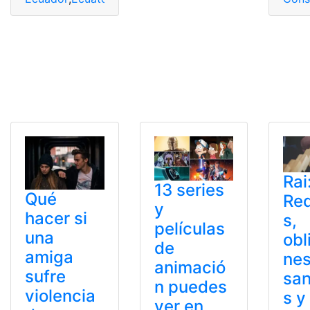
Rai
13 series
Qué
Req
y
hacer si
s,
películas
una
obl
de
amiga
nes
animació
sufre
san
n puedes
violencia
s y
ver en