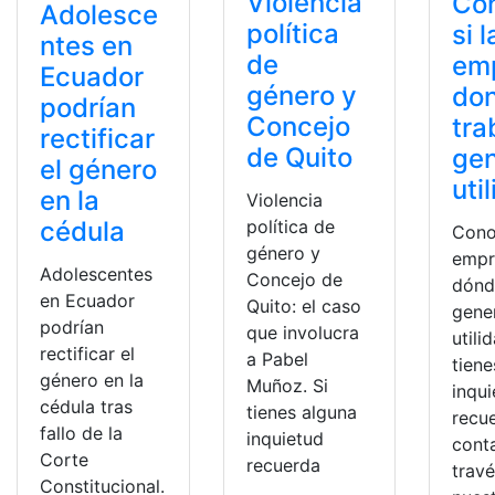
Violencia
Co
Adolesce
política
si l
ntes en
de
em
Ecuador
género y
do
podrían
Concejo
tra
rectificar
de Quito
ge
el género
uti
en la
Violencia
política de
cédula
Conoc
género y
empr
Adolescentes
Concejo de
dónd
en Ecuador
Quito: el caso
gene
podrían
que involucra
utili
rectificar el
a Pabel
tiene
género en la
Muñoz. Si
inqu
cédula tras
tienes alguna
recu
fallo de la
inquietud
cont
Corte
recuerda
trav
Constitucional.