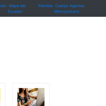
ador
Mapa del
Planillas
Cuerpo Agentes
Ecuador
Metropolitano