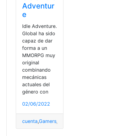
Adventur
e
Idle Adventure.
Global ha sido
capaz de dar
forma a un
MMORPG muy
original
combinando
mecánicas
actuales del
género con
02/06/2022
cuenta
,
Gamers
,
Idle Adventure
,
Trucos
,
Videojuego