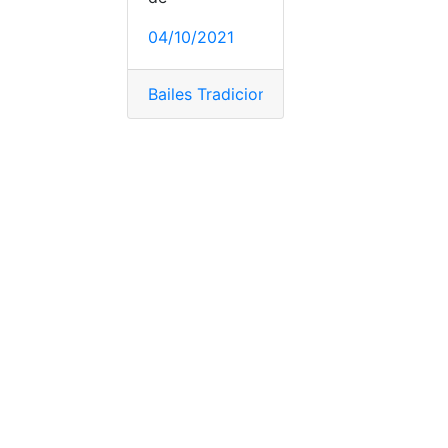
04/10/2021
Bailes Tradicionales
,
danza folklórica
,
Hi