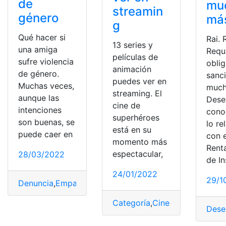
de
mu
streamin
género
má
g
Qué hacer si
Rai. 
13 series y
una amiga
Requi
películas de
sufre violencia
oblig
animación
de género.
sanc
puedes ver en
Muchas veces,
much
streaming. El
aunque las
Dese
cine de
intenciones
cono
superhéroes
son buenas, se
lo re
está en su
puede caer en
con e
momento más
Rent
espectacular,
28/03/2022
de In
24/01/2022
29/1
Denuncia
,
Empatía
,
género
,
Motivos
,
Violencia
Categoría
,
Cine
,
género
,
Películ
Dese