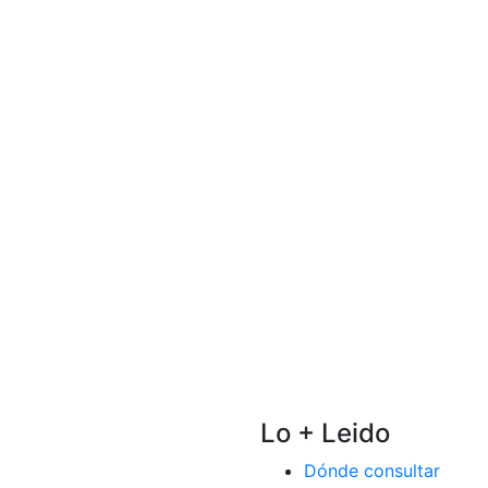
storia
,
Indígena
,
Sierra
Lo + Leido
Dónde consultar