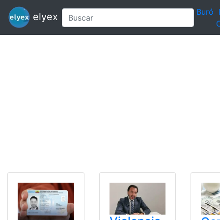
Buró
elyex
C