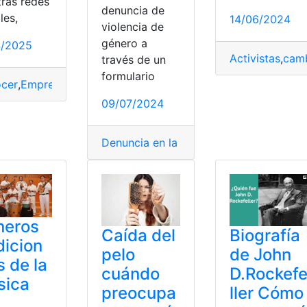
tras redes
denuncia de
les,
14/06/2024
violencia de
género a
4/2025
a
,
Muñoz
,
Pabel
,
Política
,
Quito
,
Violencia
Activistas
,
camb
través de un
formulario
cer
,
Empresa
,
género
,
Trabaja
,
utilidades
09/07/2024
lo
,
género
,
rectificar
Denuncia en la Fiscalía
,
denunciar
,
FGE
,
F
neros
Biografía
Caída del
dicion
de John
pelo
s de la
D.Rockef
cuándo
sica
ller Cómo
preocupa