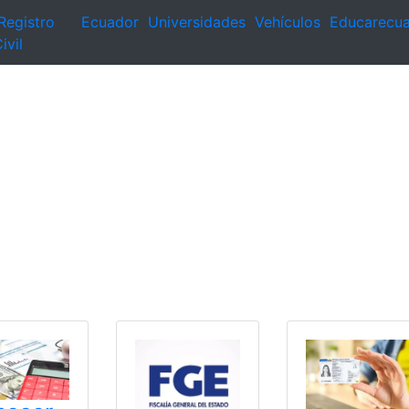
Registro
Ecuador
Universidades
Vehículos
Educarecu
ivil