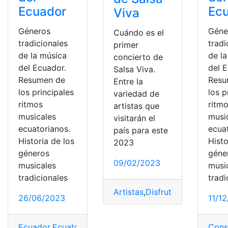
Ecuador
Ec
Viva
Géneros
Géne
Cuándo es el
tradicionales
tradi
primer
de la música
de l
concierto de
del Ecuador.
del 
Salsa Viva.
Resumen de
Resu
Entre la
los principales
los p
variedad de
ritmos
ritm
artistas que
musicales
musi
visitarán el
ecuatorianos.
ecua
país para este
Historia de los
Histo
2023
géneros
géne
09/02/2023
musicales
musi
tradicionales
tradi
Artistas
,
Disfrutar
,
Empresa
,
gé
26/06/2023
11/1
Ecuador
,
Ecuatoriano
,
género
,
Historia
,
Música
,
tradiciona
Cons