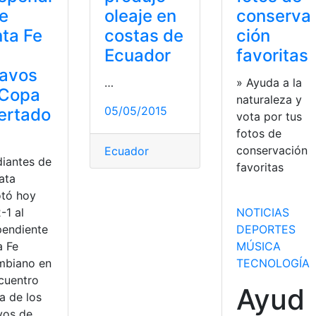
e
oleaje en
conserva
ta Fe
costas de
ción
Ecuador
favoritas
tavos
…
» Ayuda a la
 Copa
naturaleza y
05/05/2015
ertado
vota por tus
fotos de
conservación
Ecuador
diantes de
favoritas
ata
otó hoy
-1 al
NOTICIAS
pendiente
DEPORTES
a Fe
MÚSICA
mbiano en
TECNOLOGÍA
ncuentro
Ayud
a de los
vos de