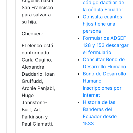
Angeles hasta
código dactilar de
San Francisco
la cédula Ecuador
para salvar a
Consulta cuantos
su hija.
hijos tiene una
persona
s
Chequen:
Formularios ADSEF
128 y 153 descargar
El elenco está
el formulario
conformado
Consultar Bono de
Carla Gugino,
Desarrollo Humano
Alexandra
Bono de Desarrollo
Daddario, Ioan
Humano
Gruffudd,
Inscripciones por
Archie Panjabi,
Internet
Hugo
Historia de las
Johnstone-
Banderas del
Burt, Art
Ecuador desde
Parkinson y
1533
Paul Giamatti.