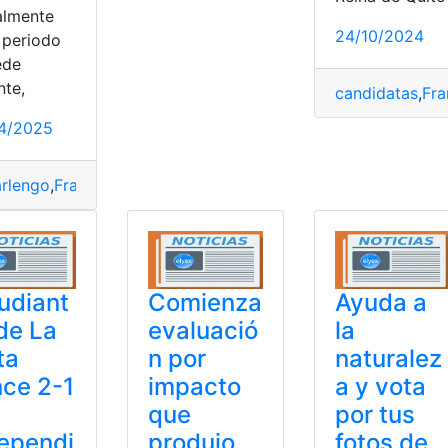
ialmente
24/10/2024
 periodo
ede
e San Francisco de Quito
nte,
candidatas
,
Fra
4/2025
rlengo
,
Francisco
,
Función
,
Muerte
,
Papa Francisco
udiant
Comienza
Ayuda a
de La
evaluació
la
ta
n por
naturalez
ce 2-1
impacto
a y vota
que
por tus
ependi
produjo
fotos de