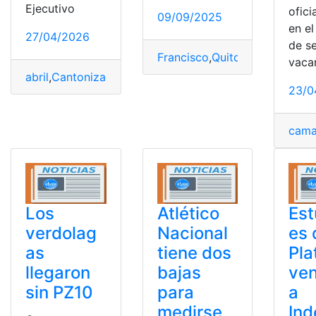
Ejecutivo
ofic
09/09/2025
en el
27/04/2026
de s
Francisco
,
Quito
,
Reina
,
Reina d
vaca
abril
,
Cantonización
,
Francisco
,
Orellana
23/0
cama
Los
Atlético
Est
verdolag
Nacional
es 
as
tiene dos
Pla
llegaron
bajas
ven
sin PZ10
para
a
medirse
Ind