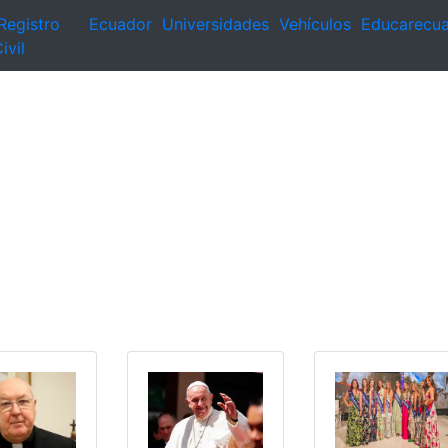
Registro
Ecuador
Universidades
Vehículos
Educarecu
ivil