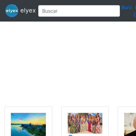
Buró
elyex
C