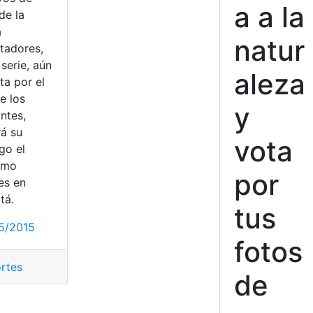
a a la
 de la
a
natur
rtadores,
serie, aún
aleza
ta por el
e los
y
antes,
rá su
vota
go el
imo
por
es en
tá.
tus
5/2015
fotos
rtes
de