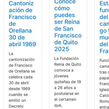
Conoce
Cantoniz
Est
cómo
ación de
fun
puedes
Francisco
del
ser Reina
de
ca
de San
Orellana
go 
Francisco
30 de
mu
de Quito
abril 1969
del
2025
Fra
La
La Fundación
cantonización
Func
Reina de Quito
de Francisco
cama
convoca a
de Orellana se
tras
jóvenes
celebra cada
papa
quiteñas de 19
30 de abril
Franc
a 26 años a
desde 1969
Igles
postularse en
cuando se
Cató
el certamen
emitió un
Roma
que,
Decreto
entr