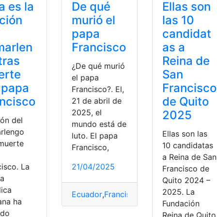
De qué
a es la
Ellas son
murió el
ción
las 10
papa
candidat
Francisco
marlen
as a
tras
Reina de
¿De qué murió
erte
San
el papa
 papa
Francisco
Francisco?. El,
ncisco
de Quito
21 de abril de
2025, el
2025
ión del
mundo está de
rlengo
Ellas son las
luto. El papa
 muerte
10 candidatas
Francisco,
a Reina de San
21/04/2025
isco. La
Francisco de
ia
Quito 2024 –
lica
2025. La
Ecuador
,
Francisco
,
murió
,
Papá
na ha
Fundación
ado
Reina de Quito