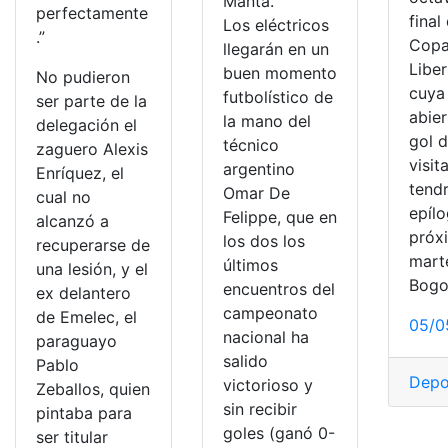
Manta.
perfectamente
final
Los eléctricos
.”
Cop
llegarán en un
Libe
buen momento
No pudieron
cuya 
futbolístico de
ser parte de la
abier
la mano del
delegación el
gol d
técnico
zaguero Alexis
visit
argentino
Enríquez, el
tend
Omar De
cual no
epílo
Felippe, que en
alcanzó a
próx
los dos los
recuperarse de
mart
últimos
una lesión, y el
Bogo
encuentros del
ex delantero
campeonato
de Emelec, el
05/0
nacional ha
paraguayo
salido
Pablo
Depo
victorioso y
Zeballos, quien
sin recibir
pintaba para
goles (ganó 0-
ser titular