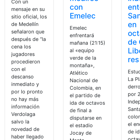
Con un
con
ent
mensaje en su
Emelec
San
sitio oficial, los
en
de Medellín
Emelec
señalaron que
oc
enfrentará
después de “la
de
mañana (21:15)
cena los
Lib
al «equipo
jugadores
verde de la
res
procedieron
montaña»,
con el
Estu
Atlético
descanso
La Pl
Nacional de
inmediato y
derr
Colombia, en
por lo pronto
por 2
el partido de
no hay más
Inde
ida de octavos
información
Sant
de final a
Verdolaga
colo
disputarse en
salvo la
el e
el estadio
novedad de
de id
Jocay de
haber llegado
octa