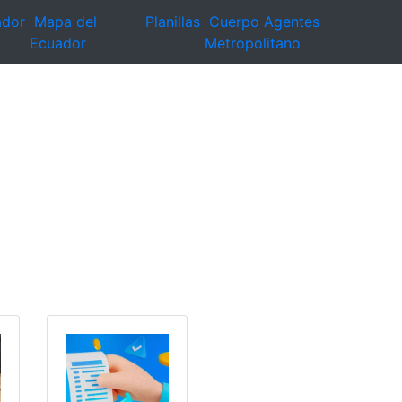
ador
Mapa del
Planillas
Cuerpo Agentes
Ecuador
Metropolitano