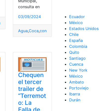
Municipal,
consulta en
03/09/2024
Ecuador
México
ncisco
,
Quito
,
Reina
Estados Unidos
Agua
,
Coca
,
consultar
,
Francisco
,
Orellana
,
planilla
Chile
España
Colombia
Quito
Santiago
Cuenca
New York
Chequen
México
el tercer
Ambato
trailer de
Portoviejo
Ibarra
“Terremot
Durán
o: La
Falla de