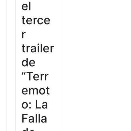
el
terce
r
trailer
de
“Terr
emot
o: La
Falla