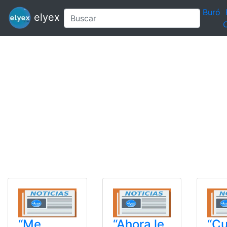
Buró
elyex
C
“Me
“Ahora le
“C