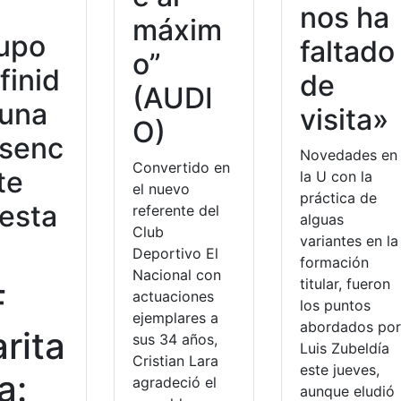
nos ha
máxim
upo
faltado
o”
finid
de
(AUDI
 una
visita»
O)
senc
Novedades en
Convertido en
 te
la U con la
el nuevo
práctica de
esta
referente del
alguas
Club
variantes en la
Deportivo El
formación
Nacional con
titular, fueron
F
actuaciones
los puntos
ejemplares a
abordados por
rita
sus 34 años,
Luis Zubeldía
Cristian Lara
este jueves,
a:
agradeció el
aunque eludió