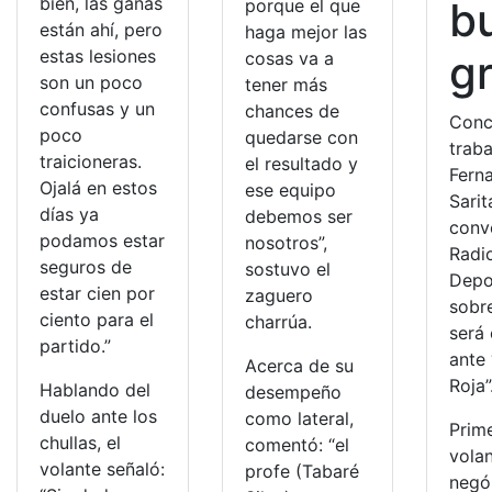
bien, las ganas
b
porque el que
están ahí, pero
haga mejor las
estas lesiones
g
cosas va a
son un poco
tener más
confusas y un
chances de
Conc
poco
quedarse con
traba
traicioneras.
el resultado y
Fern
Ojalá en estos
ese equipo
Sari
días ya
debemos ser
conv
podamos estar
nosotros”,
Radi
seguros de
sostuvo el
Depo
estar cien por
zaguero
sobr
ciento para el
charrúa.
será 
partido.”
ante 
Acerca de su
Roja”
Hablando del
desempeño
duelo ante los
como lateral,
Prime
chullas, el
comentó: “el
vola
volante señaló:
profe (Tabaré
negó