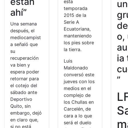
están
un
esta
temporada
ahí”
gr
2015 de la
Serie A
de
Una semana
Ecuatoriana,
después, el
o,
manteniendo
mediocampist
los pies sobre
a señaló que
au
la tierra.
su
ia
recuperación
Luis
va bien y
cu
Maldonado
espera poder
conversó este
”
retornar para
jueves con los
el cotejo del
medios en el
sábado ante
L
complejo de
Deportivo
los Chullas en
Quito, sin
Sa
Carcelén, de
embargo, dejó
cara a lo que
en claro que,
m
será el duelo
si no está