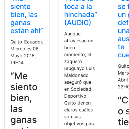
siento
toca a la
se 
bien, las
hinchada”
un 
ganas
(AUDIO)
def
están ahí”
un
Aunque
aus
atraviesan un
Quito-Ecuador,
te
buen
Miércoles 06
cue
momento, el
Mayo 2015,
zaguero
19H14
Quit
uruguayo Luis
Mart
“Me
Maldonado
Abril
aseguró que
siento
22H
en Sociedad
bien,
Deportivo
“C
Quito tienen
las
o 
claros cuáles
son sus
ganas
ti
objetivos para