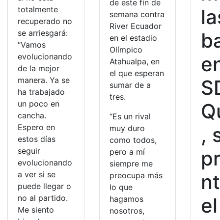
de este fin de
totalmente
la
semana contra
recuperado no
River Ecuador
se arriesgará:
b
en el estadio
“Vamos
Olímpico
evolucionando
e
Atahualpa, en
de la mejor
el que esperan
manera. Ya se
S
sumar de a
ha trabajado
tres.
un poco en
Q
cancha.
“Es un rival
Espero en
, 
muy duro
estos días
como todos,
seguir
p
pero a mí
evolucionando
siempre me
a ver si se
n
preocupa más
puede llegar o
lo que
no al partido.
el
hagamos
Me siento
nosotros,