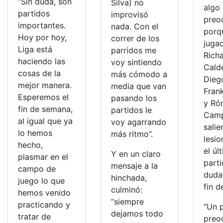
“Sin duda, son
Silva) no
algo
partidos
improvisó
preo
importantes.
nada. Con el
porq
Hoy por hoy,
correr de los
juga
Liga está
parridos me
Rich
haciendo las
voy sintiendo
Cald
cosas de la
más cómodo a
Dieg
mejor manera.
media que van
Frank
Esperemos el
pasando los
y Ró
fin de semana,
partidos le
Cam
al igual que ya
voy agarrando
salie
lo hemos
más ritmo”.
lesi
hecho,
el úl
Y en un claro
plasmar en el
part
mensaje a la
campo de
duda
hinchada,
juego lo que
fin 
culminó:
hemos venido
“siempre
practicando y
“Un 
dejamos todo
tratar de
preo