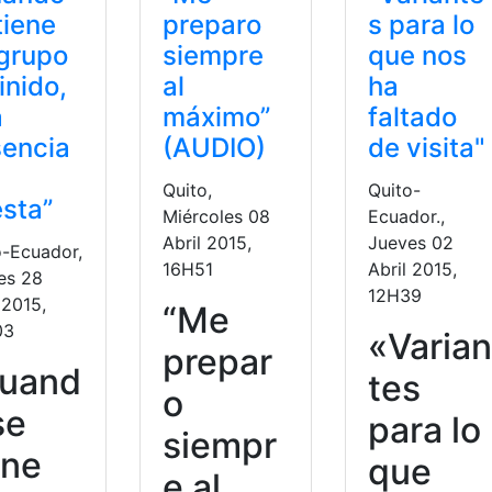
tiene
preparo
s para lo
grupo
siempre
que nos
inido,
al
ha
a
máximo”
faltado
encia
(AUDIO)
de visita"
Quito,
Quito-
sta”
Miércoles 08
Ecuador.,
Abril 2015,
Jueves 02
o-Ecuador,
16H51
Abril 2015,
es 28
12H39
 2015,
“Me
03
«Varian
prepar
uand
tes
o
se
para lo
siempr
ene
que
e al