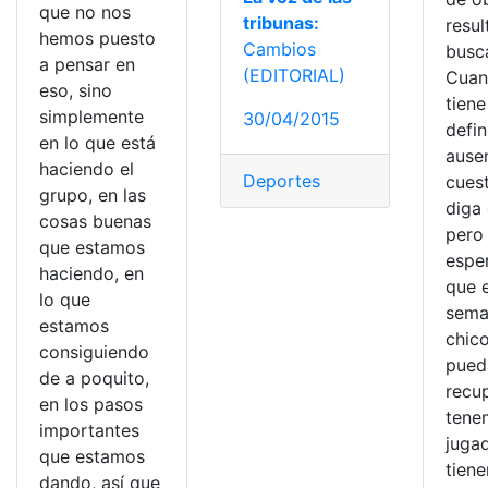
que no nos
tribunas:
resu
hemos puesto
Cambios
busc
a pensar en
(EDITORIAL)
Cuan
eso, sino
tien
simplemente
30/04/2015
defin
en lo que está
ause
haciendo el
Deportes
cuest
grupo, en las
diga 
cosas buenas
pero
que estamos
espe
haciendo, en
que 
lo que
sema
estamos
chic
consiguiendo
pued
de a poquito,
recup
en los pasos
tene
importantes
juga
que estamos
tien
dando, así que