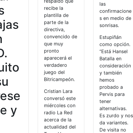
respaldo que
las
s
recibe la
confirmacione
plantilla de
s en medio de
ajas
parte de la
sonrisas.
directiva,
n
convencido de
Estupiñán
que muy
como opción.
D.
pronto
“Está Hansel
aparecerá el
Batalla en
uito
verdadero
consideración
juego del
y también
su
Bitricampeón.
hemos
probado a
Cristian Lara
rese
Pervis para
conversó este
tener
miércoles con
te y
alternativas.
radio La Red
Es zurdo y nos
acerca de la
da variantes.
actualidad del
De visita no