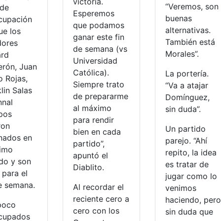
victoria.
“Veremos, son
 de
Esperemos
buenas
cupación
que podamos
alternativas.
ue los
ganar este fin
También está
dores
de semana (vs
Morales”.
ard
Universidad
erón, Juan
Católica).
La portería.
o Rojas,
Siempre trato
“Va a atajar
lin Salas
de prepararme
Domínguez,
nnal
al máximo
sin duda”.
pos
para rendir
ron
Un partido
bien en cada
onados en
parejo. “Ahí
partido”,
timo
repito, la idea
apuntó el
ido y son
es tratar de
Diablito.
 para el
jugar como lo
de semana.
Al recordar el
venimos
reciente cero a
haciendo, pero
poco
cero con los
sin duda que
cupados