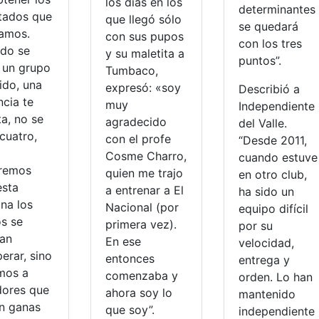
los días en los
determinantes
ltados que
que llegó sólo
se quedará
amos.
con sus pupos
con los tres
do se
y su maletita a
puntos”.
e un grupo
Tumbaco,
ido, una
expresó: «soy
Describió a
ncia te
muy
Independiente
a, no se
agradecido
del Valle.
cuatro,
con el profe
“Desde 2011,
Cosme Charro,
cuando estuve
remos
quien me trajo
en otro club,
esta
a entrenar a El
ha sido un
na los
Nacional (por
equipo difícil
os se
primera vez).
por su
an
En ese
velocidad,
erar, sino
entonces
entrega y
mos a
comenzaba y
orden. Lo han
dores que
ahora soy lo
mantenido
en ganas
que soy”.
independiente