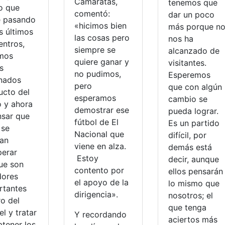
Camaratas,
tenemos que
lo que
comentó:
dar un poco
e pasando
«hicimos bien
más porque n
s últimos
las cosas pero
nos ha
entros,
siempre se
alcanzado de
mos
quiere ganar y
visitantes.
s
no pudimos,
Esperemos
onados
pero
que con algún
ucto del
esperamos
cambio se
o y ahora
demostrar ese
pueda lograr.
nsar que
fútbol de El
Es un partido
 se
Nacional que
difícil, por
an
viene en alza.
demás está
perar
Estoy
decir, aunque
ue son
contento por
ellos pensarán
dores
el apoyo de la
lo mismo que
rtantes
dirigencia».
nosotros; el
ro del
que tenga
el y tratar
Y recordando
aciertos más
btener los