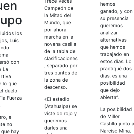
Trece Veces
uen
hemos
Campeón de
ganado, y con
la Mitad del
rupo
su presencia
Mundo, que
queremos
por ahora
analizar
luidos los
marcha en la
alternativas
jos, Luis
novena casilla
que hemos
ando
de la tabla de
trabajado en
tama
clasificaciones
estos días. Lo
ersó con
, separado por
practiqué dos
o La
tres puntos de
días, es una
rtiva
la zona de
posibilidad
e lo que
descenso.
que dejo
el duelo
abierta”.
“la Fuerza
«El estadio
.
(Atahualpa) se
La posibilidad
viste de rojo y
de Miller
ro, el
queremos
Castillo junto 
nte no
darles una
Narciso Mina.
 que hay