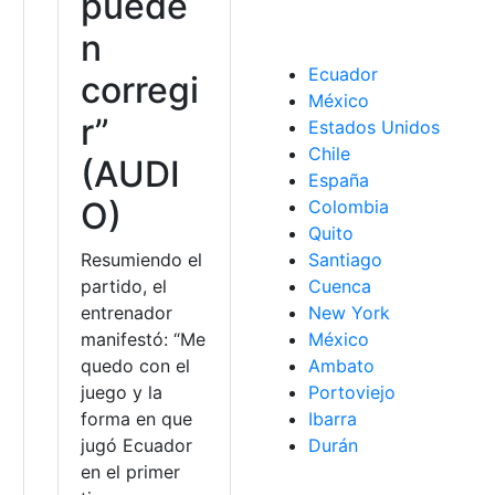
puede
n
Ecuador
corregi
México
r”
Estados Unidos
Chile
(AUDI
España
O)
Colombia
Quito
Santiago
Resumiendo el
Cuenca
partido, el
New York
entrenador
México
manifestó: “Me
Ambato
quedo con el
Portoviejo
juego y la
Ibarra
forma en que
Durán
jugó Ecuador
en el primer