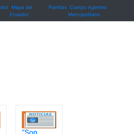
ador
Mapa del
Planillas
Cuerpo Agentes
Ecuador
Metropolitano
“Son