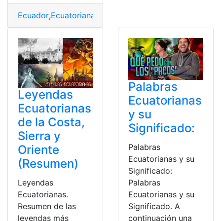
Ecuador
,
Ecuatorianas
,
Noticias
,
Palabras
,
Significado
Palabras
Leyendas
Ecuatorianas
Ecuatorianas
y su
de la Costa,
Significado:
Sierra y
Palabras
Oriente
Ecuatorianas y su
(Resumen)
Significado:
Leyendas
Palabras
Ecuatorianas.
Ecuatorianas y su
Resumen de las
Significado. A
leyendas más
continuación una