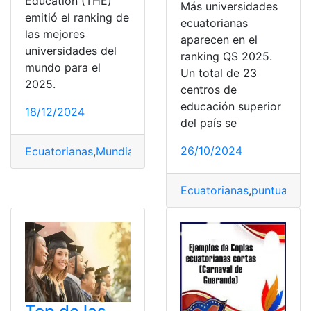
Education (THE)
Más universidades
emitió el ranking de
ecuatorianas
las mejores
aparecen en el
universidades del
ranking QS 2025.
mundo para el
Un total de 23
2025.
centros de
educación superior
18/12/2024
del país se
26/10/2024
Ecuatorianas
,
Mundial
,
Ranking
,
Universidades
Ecuatorianas
,
puntuadas
,