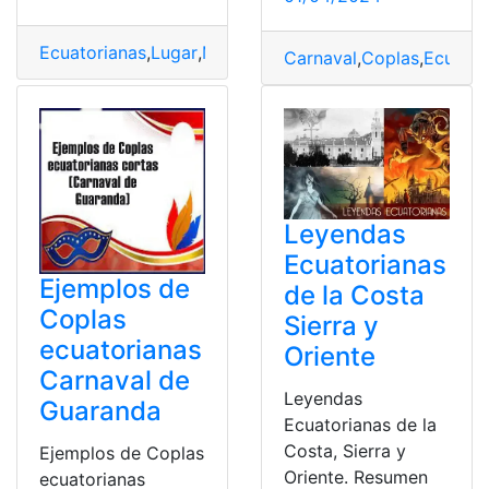
Ecuatorianas
,
Lugar
,
Mejores
,
Ranking
,
ranking mundial
,
T
Carnaval
,
Coplas
,
Ecuator
Leyendas
Ecuatorianas
Ejemplos de
de la Costa
Coplas
Sierra y
ecuatorianas
Oriente
Carnaval de
Leyendas
Guaranda
Ecuatorianas de la
Costa, Sierra y
Ejemplos de Coplas
Oriente. Resumen
ecuatorianas