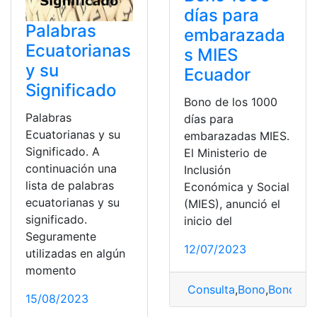
días para
Palabras
embarazada
Ecuatorianas
s MIES
y su
Ecuador
Significado
Bono de los 1000
Palabras
días para
Ecuatorianas y su
embarazadas MIES.
Significado. A
El Ministerio de
continuación una
Inclusión
lista de palabras
Económica y Social
ecuatorianas y su
(MIES), anunció el
significado.
inicio del
Seguramente
12/07/2023
utilizadas en algún
momento
Consulta
,
Bono
,
Bono pa
15/08/2023