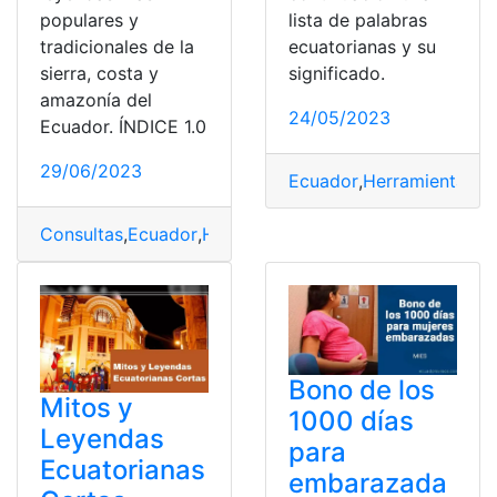
populares y
lista de palabras
tradicionales de la
ecuatorianas y su
sierra, costa y
significado.
amazonía del
24/05/2023
Ecuador. ÍNDICE 1.0
29/06/2023
Ecuador
,
Herramientas E
Consultas
,
Ecuador
,
Herramientas Ecuador
,
Leyendas
,
t
Bono de los
Mitos y
1000 días
Leyendas
para
Ecuatorianas
embarazada