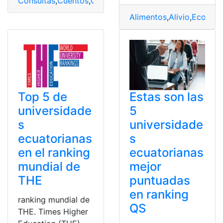
Consultas
,
Cuentos
,
Cuentos cortos
,
Ecuador
,
Leyendas
,
Alimentos
,
Alivio
,
Económ
Top 5 de
Estas son las
universidade
5
s
universidade
ecuatorianas
s
en el ranking
ecuatorianas
mundial de
mejor
THE
puntuadas
en ranking
ranking mundial de
QS
THE. Times Higher