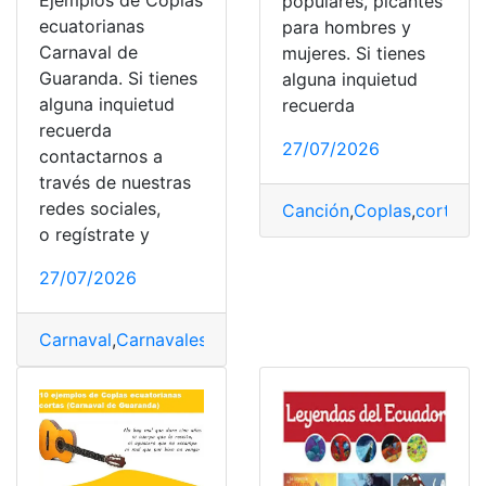
Ejemplos de Coplas
populares, picantes
ecuatorianas
para hombres y
Carnaval de
mujeres. Si tienes
Guaranda. Si tienes
alguna inquietud
alguna inquietud
recuerda
recuerda
27/07/2026
contactarnos a
través de nuestras
redes sociales,
Canción
,
Coplas
,
cortas
,
E
o regístrate y
27/07/2026
Carnaval
,
Carnavales de Guaranda
,
Consultas
,
Ecuador