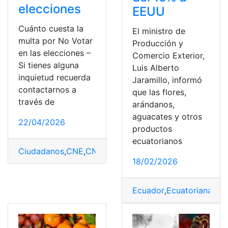
elecciones
EEUU
Cuánto cuesta la
El ministro de
multa por No Votar
Producción y
en las elecciones –
Comercio Exterior,
Si tienes alguna
Luis Alberto
inquietud recuerda
Jaramillo, informó
contactarnos a
que las flores,
través de
arándanos,
aguacates y otros
22/04/2026
productos
ecuatorianos
Ciudadanos
,
CNE
,
CNE App
,
Ecuatorianas
,
Integrantes
,
J
18/02/2026
Ecuador
,
Ecuatorianas
,
En