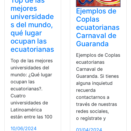
Top de las
mejores
Ejemplos de
universidade
Coplas
s del mundo,
ecuatorianas
qué lugar
Carnaval de
ocupan las
Guaranda
ecuatorianas
Ejemplos de Coplas
Top de las mejores
ecuatorianas
universidades del
Carnaval de
mundo: ¿Qué lugar
Guaranda. Si tienes
ocupan las
alguna inquietud
ecuatorianas?.
recuerda
Cuatro
contactarnos a
universidades de
través de nuestras
Latinoamérica
redes sociales,
están entre las 100
o regístrate y
10/06/2024
01/04/2024