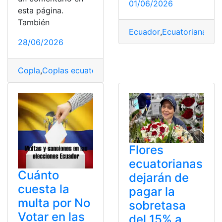
01/06/2026
esta página.
También
Ecuador
,
Ecuatorianas
,
Le
28/06/2026
Copla
,
Coplas ecuatorianas cortas
,
Ecuador
,
Música
,
Po
Flores
ecuatorianas
Cuánto
dejarán de
cuesta la
pagar la
multa por No
sobretasa
Votar en las
del 15% a