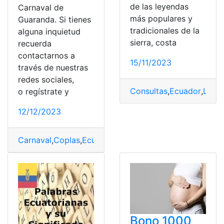
de las leyendas
Carnaval de
más populares y
Guaranda. Si tienes
tradicionales de la
alguna inquietud
sierra, costa
recuerda
contactarnos a
15/11/2023
través de nuestras
redes sociales,
Consultas
,
Ecuador
,
Leye
o regístrate y
12/12/2023
Carnaval
,
Coplas
,
Ecuatorianas
,
Ejemplos
,
Guaranda
Bono 1000