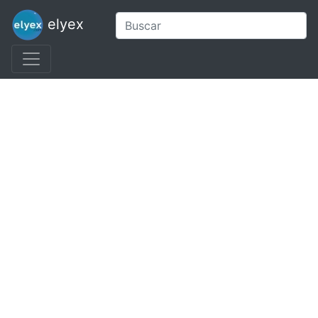
elyex