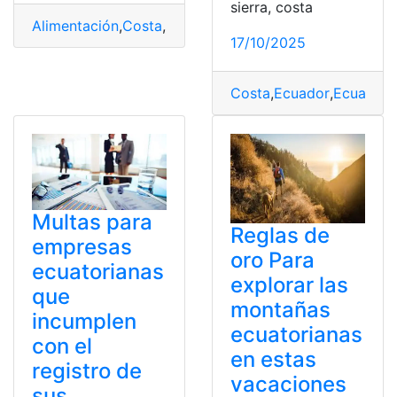
sierra, costa
Alimentación
,
Costa
,
Frutas
,
Oriente
,
Sierra
17/10/2025
Costa
,
Ecuador
,
Ecuatori
Multas para
Reglas de
empresas
oro Para
ecuatorianas
explorar las
que
montañas
incumplen
ecuatorianas
con el
en estas
registro de
vacaciones
sus