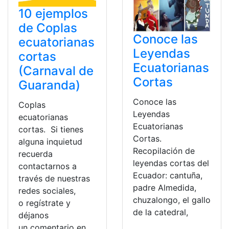
10 ejemplos
de Coplas
Conoce las
ecuatorianas
Leyendas
cortas
Ecuatorianas
(Carnaval de
Cortas
Guaranda)
Conoce las
Coplas
Leyendas
ecuatorianas
Ecuatorianas
cortas. Si tienes
Cortas.
alguna inquietud
Recopilación de
recuerda
leyendas cortas del
contactarnos a
Ecuador: cantuña,
través de nuestras
padre Almedida,
redes sociales,
chuzalongo, el gallo
o regístrate y
de la catedral,
déjanos
un comentario en