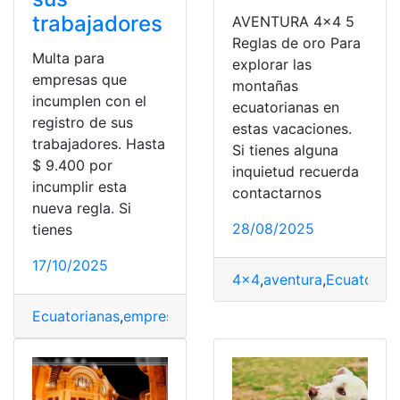
trabajadores
AVENTURA 4×4 5
Reglas de oro Para
Multa para
explorar las
empresas que
montañas
incumplen con el
ecuatorianas en
registro de sus
estas vacaciones.
trabajadores. Hasta
Si tienes alguna
$ 9.400 por
inquietud recuerda
incumplir esta
contactarnos
nueva regla. Si
28/08/2025
tienes
17/10/2025
4x4
,
aventura
,
Ecuatorian
Ecuatorianas
,
empresas
,
Entretenimiento
,
incumplir
,
Mult