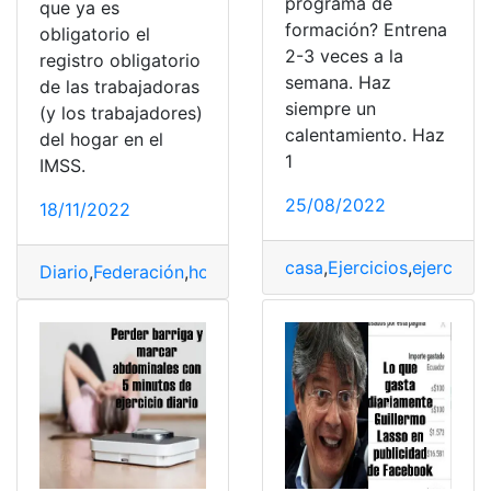
programa de
que ya es
formación? Entrena
obligatorio el
2-3 veces a la
registro obligatorio
semana. Haz
de las trabajadoras
siempre un
(y los trabajadores)
calentamiento. Haz
del hogar en el
1
IMSS.
25/08/2022
18/11/2022
casa
,
Ejercicios
,
ejercicios
Diario
,
Federación
,
hogar
,
proceso de registro
,
publicad