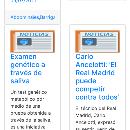
09/07/2021
Abdominales
,
Barriga
,
Diario
,
Ejercicios
Examen
Carlo
genético a
Ancelotti: ‘El
través de
Real Madrid
saliva
puede
competir
Un test genético
contra todos’
metabólico por
medio de una
El técnico del Real
prueba obtenida a
Madrid, Carlo
través de la saliva,
Ancelotti, expresó
es una iniciativa
su sentir luego de