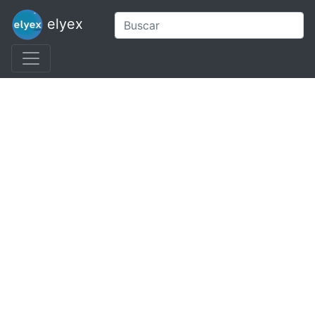
elyex