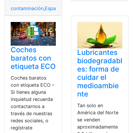
contaminación
,
España
,
Etiqueta
,
Restricciones
,
Vehículo
Coches
Lubricantes
baratos con
biodegradabl
etiqueta ECO
es: forma de
cuidar el
Coches baratos
medioambie
con etiqueta ECO –
Si tienes alguna
nte
inquietud recuerda
Tan solo en
contactarnos a
América del Norte
través de nuestras
se venden
redes sociales, o
aproximadamente
regístrate