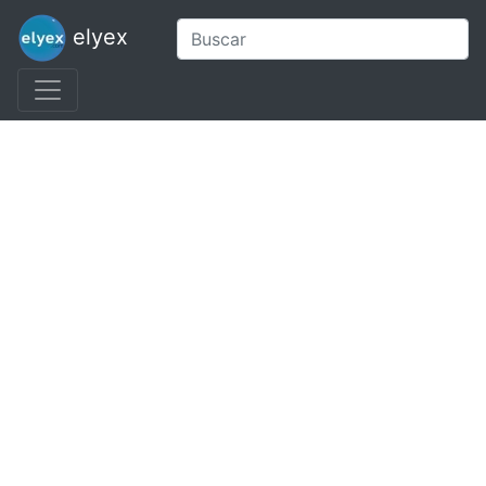
elyex