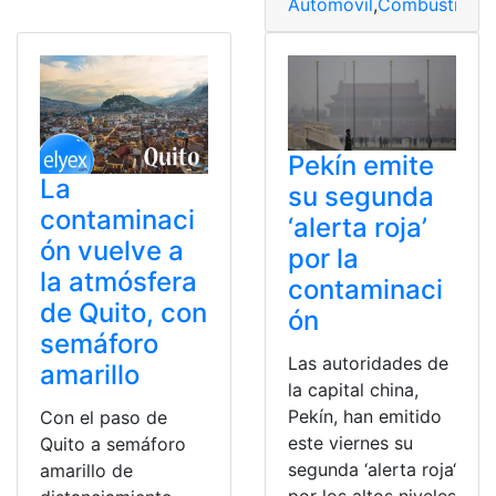
Automóvil
,
Combustibles
Pekín emite
La
su segunda
contaminaci
‘alerta roja’
ón vuelve a
por la
la atmósfera
contaminaci
de Quito, con
ón
semáforo
Las autoridades de
amarillo
la capital china,
Pekín, han emitido
Con el paso de
este viernes su
Quito a semáforo
segunda ‘alerta roja‘
amarillo de
por los altos niveles