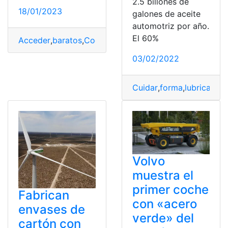
2.5 billones de
18/01/2023
galones de aceite
automotriz por año.
El 60%
Acceder
,
baratos
,
Coches
,
contaminación
,
Ecovehículos
03/02/2022
Cuidar
,
forma
,
lubricante
Volvo
muestra el
primer coche
Fabrican
con «acero
envases de
verde» del
cartón con