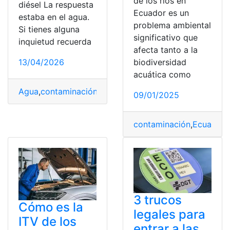
de los ríos en
diésel La respuesta
Ecuador es un
estaba en el agua.
problema ambiental
Si tienes alguna
significativo que
inquietud recuerda
afecta tanto a la
13/04/2026
biodiversidad
acuática como
Agua
,
contaminación
,
décadas
,
Diésel
,
estaba
,
Reducir
,
Re
09/01/2025
contaminación
,
Ecuador
,
3 trucos
Cómo es la
legales para
ITV de los
entrar a las