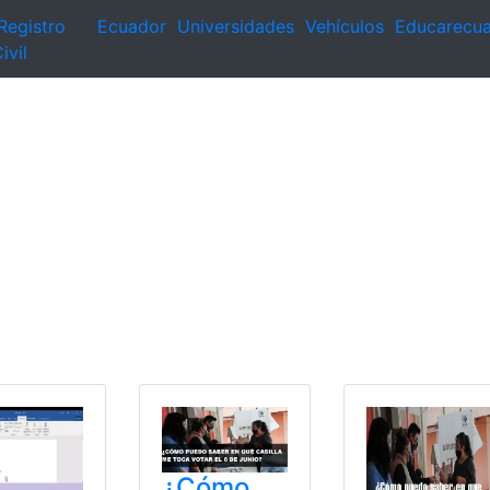
Registro
Ecuador
Universidades
Vehículos
Educarecu
ivil
¿Cómo