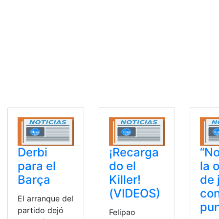
Derbi
¡Recarga
“No
para el
do el
la 
Barça
Killer!
de 
(VIDEOS)
con
El arranque del
pun
partido dejó
Felipao