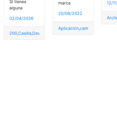
Si tienes
12/1
marca
alguna
20/08/2022
Arch
02/04/2026
Aplicación
,
cambio
,
Color
,
efec
200
,
Casilla
,
Devolver
,
España
,
olvidas
,
Renta