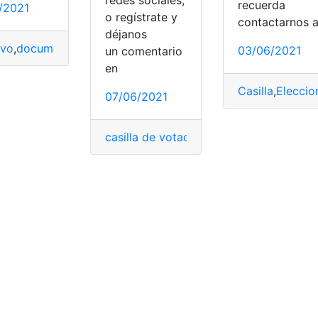
recuerda
1/2021
o regístrate y
contactarnos 
déjanos
ivo
,
documentación
,
documento
,
documento word
,
formatos
,
03/06/2021
un comentario
en
tos de fondo
,
Fondo
,
iPhone
,
tema oscuro
,
Whatsapp
Casilla
,
Eleccio
07/06/2021
casilla de votación
,
circunscripción
,
INE
,