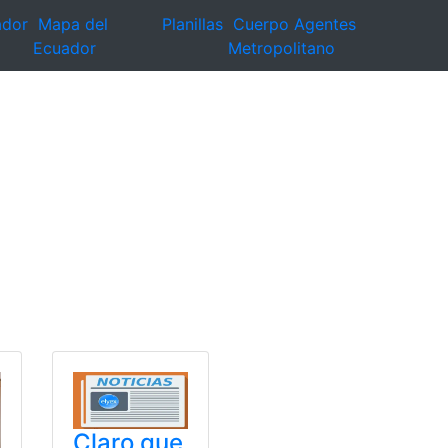
ador
Mapa del
Planillas
Cuerpo Agentes
Ecuador
Metropolitano
Claro que