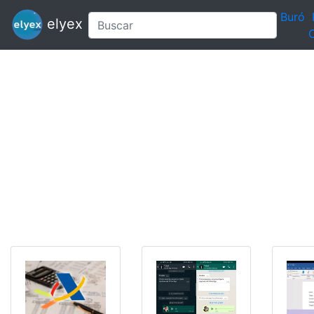
Buró
elyex
C