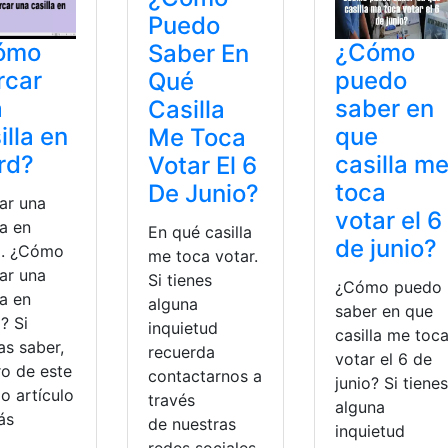
Puedo
ómo
¿Cómo
Saber En
rcar
puedo
Qué
a
saber en
Casilla
illa en
que
Me Toca
rd?
casilla m
Votar El 6
toca
De Junio?
ar una
votar el 6
la en
En qué casilla
de junio?
. ¿Cómo
me toca votar.
ar una
Si tienes
¿Cómo puedo
la en
alguna
saber en que
? Si
inquietud
casilla me toc
as saber,
recuerda
votar el 6 de
ro de este
contactarnos a
junio? Si tienes
o artículo
través
alguna
ás
de nuestras
inquietud
redes sociales,