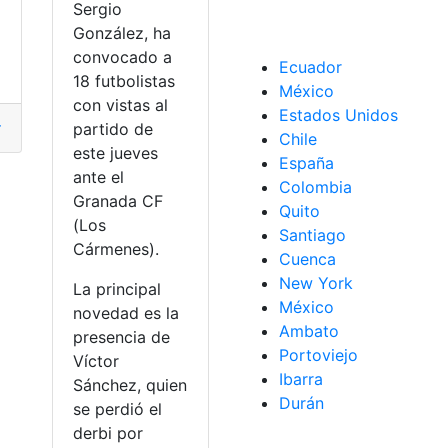
Sergio
a
González, ha
convocado a
Ecuador
herramientas de word
,
marcar una casilla
,
microsoft word
18 futbolistas
México
con vistas al
Estados Unidos
nes
,
México
,
Votar
partido de
Chile
este jueves
España
ante el
Colombia
Lugar
,
Lugar de votación
,
México
,
Puntos
,
puntos de votación
Granada CF
Quito
(Los
Santiago
Cármenes).
Cuenca
New York
La principal
México
novedad es la
Ambato
presencia de
Portoviejo
Víctor
Ibarra
Sánchez, quien
Durán
se perdió el
derbi por