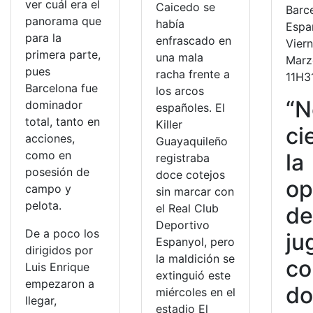
ver cuál era el
Caicedo se
Barc
panorama que
había
Espa
para la
enfrascado en
Vier
primera parte,
una mala
Marz
pues
racha frente a
11H3
Barcelona fue
los arcos
“N
dominador
españoles. El
total, tanto en
Killer
ci
acciones,
Guayaquileño
como en
la
registraba
posesión de
doce cotejos
op
campo y
sin marcar con
pelota.
el Real Club
d
Deportivo
De a poco los
ju
Espanyol, pero
dirigidos por
la maldición se
co
Luis Enrique
extinguió este
empezaron a
do
miércoles en el
llegar,
estadio El