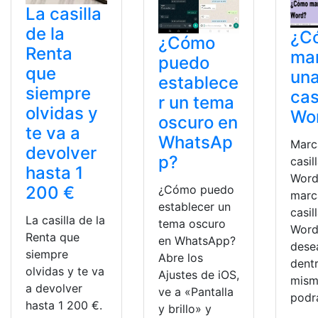
La casilla
de la
¿C
¿Cómo
Renta
ma
puedo
que
un
establece
siempre
cas
r un tema
olvidas y
Wo
oscuro en
te va a
WhatsAp
Marc
devolver
p?
casil
hasta 1
Word
¿Cómo puedo
200 €
marc
establecer un
casil
La casilla de la
tema oscuro
Word
Renta que
en WhatsApp?
dese
siempre
Abre los
dent
olvidas y te va
Ajustes de iOS,
mism
a devolver
ve a «Pantalla
podr
hasta 1 200 €.
y brillo» y