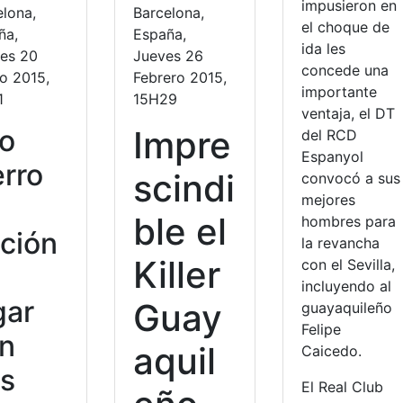
impusieron en
elona,
Barcelona,
el choque de
ña,
España,
ida les
nes 20
Jueves 26
concede una
o 2015,
Febrero 2015,
importante
1
15H29
ventaja, el DT
o
Impre
del RCD
Espanyol
erro
scindi
convocó a sus
mejores
ble el
hombres para
ción
la revancha
Killer
con el Sevilla,
e
incluyendo al
gar
Guay
guayaquileño
Felipe
n
aquil
Caicedo.
s
El Real Club