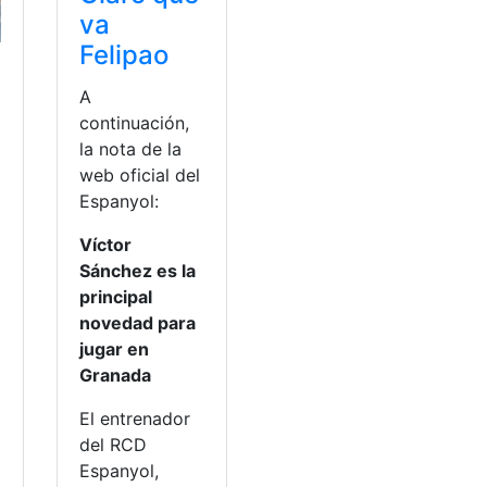
va
Felipao
A
continuación,
la nota de la
e
web oficial del
Espanyol:
Víctor
Sánchez es la
principal
novedad para
jugar en
a
Granada
El entrenador
del RCD
Espanyol,