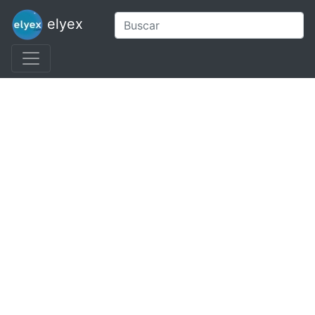
elyex