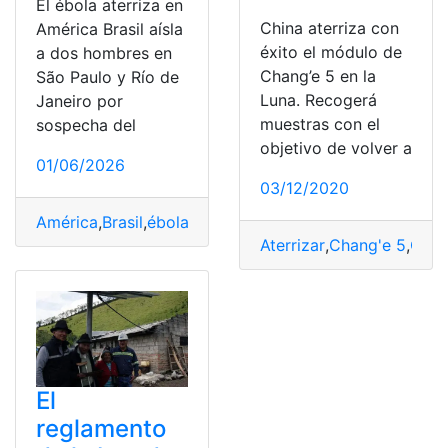
El ébola aterriza en
China aterriza con
América Brasil aísla
éxito el módulo de
a dos hombres en
Chang’e 5 en la
São Paulo y Río de
Luna. Recogerá
Janeiro por
muestras con el
sospecha del
objetivo de volver a
01/06/2026
03/12/2020
América
,
Brasil
,
ébola
,
Hombres
,
Sao
,
sospecha
,
Virus
Aterrizar
,
Chang'e 5
,
Chin
El
reglamento