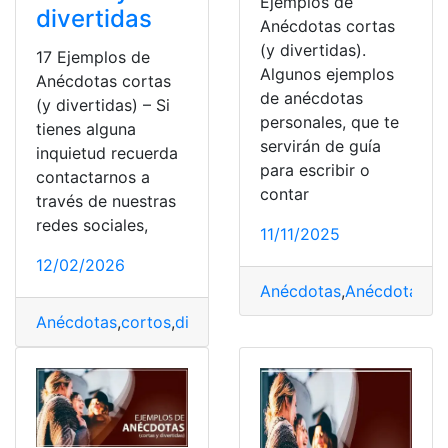
Ejemplos de
divertidas
Anécdotas cortas
(y divertidas).
17 Ejemplos de
Algunos ejemplos
Anécdotas cortas
de anécdotas
(y divertidas) – Si
personales, que te
tienes alguna
servirán de guía
inquietud recuerda
para escribir o
contactarnos a
contar
través de nuestras
redes sociales,
11/11/2025
12/02/2026
Anécdotas
,
Anécdotas Di
Anécdotas
,
cortos
,
divertidos
,
Ejemplos
,
Ejemplos corto