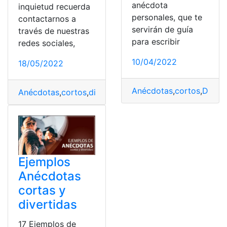
anécdota
inquietud recuerda
personales, que te
contactarnos a
servirán de guía
través de nuestras
para escribir
redes sociales,
10/04/2022
18/05/2022
Anécdotas
,
cortos
,
Divert
Anécdotas
,
cortos
,
divertidos
,
Ejemplos
,
Ejemplos corto
Ejemplos
Anécdotas
cortas y
divertidas
17 Ejemplos de