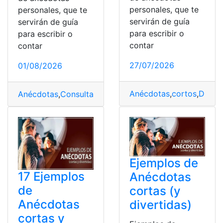
personales, que te
personales, que te
servirán de guía
servirán de guía
para escribir o
para escribir o
contar
contar
27/07/2026
01/08/2026
Anécdotas
,
cortos
,
Divert
Anécdotas
,
Consulta
,
Ecuador
,
Educación
,
Ejemplos
,
Eje
Ejemplos de
17 Ejemplos
Anécdotas
de
cortas (y
Anécdotas
divertidas)
cortas y