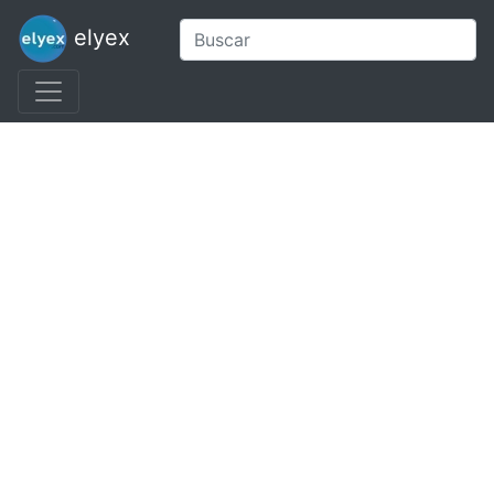
elyex