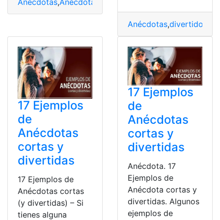
Anécdotas
,
Anécdotas Divertidas
,
Consultas
,
Entretenim
Anécdotas
,
divertidos
,
Ej
17 Ejemplos
17 Ejemplos
de
de
Anécdotas
Anécdotas
cortas y
cortas y
divertidas
divertidas
Anécdota. 17
Ejemplos de
17 Ejemplos de
Anécdota cortas y
Anécdotas cortas
divertidas. Algunos
(y divertidas) – Si
ejemplos de
tienes alguna