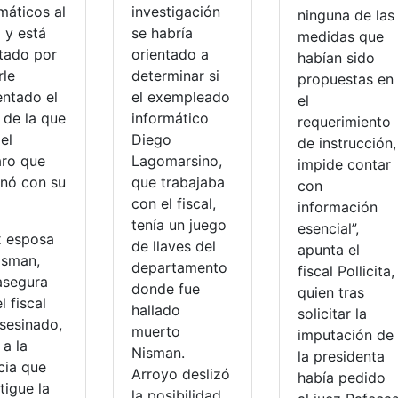
máticos al
investigación
ninguna de las
l y está
se habría
medidas que
tado por
orientado a
habían sido
rle
determinar si
propuestas en
entado el
el exempleado
el
 de la que
informático
requerimiento
 el
Diego
de instrucción,
aro que
Lagomarsino,
impide contar
inó con su
que trabajaba
con
con el fiscal,
información
tenía un juego
esencial”,
x esposa
de llaves del
apunta el
isman,
departamento
fiscal Pollicita,
asegura
donde fue
quien tras
l fiscal
hallado
solicitar la
asesinado,
muerto
imputación de
 a la
Nisman.
la presidenta
cia que
Arroyo deslizó
había pedido
tigue la
la posibilidad