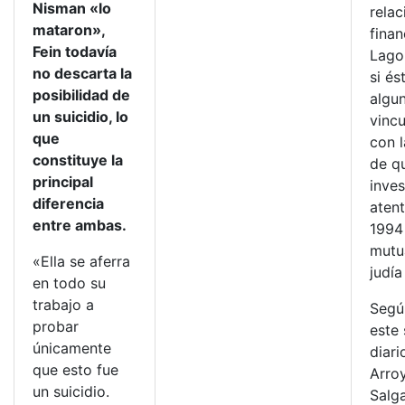
Nisman «lo
relac
mataron»,
finan
Fein todavía
Lago
no descarta la
si és
posibilidad de
algu
un suicidio, lo
vincu
que
con 
constituye la
de q
principal
inves
diferencia
aten
entre ambas.
1994
mutu
«Ella se aferra
judía
en todo su
trabajo a
Segú
probar
este
únicamente
diari
que esto fue
Arro
un suicidio.
Salg