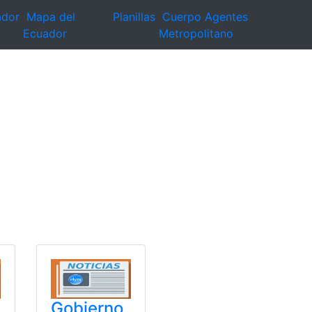
ador
Mapa del
Planillas
Cuerpo Agentes
Ecuador
Metropolitano
Gobierno