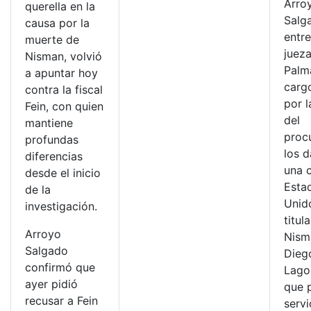
Arro
querella en la
Salg
causa por la
entre
muerte de
juez
Nisman, volvió
Palma
a apuntar hoy
carg
contra la fiscal
por 
Fein, con quien
del
mantiene
proc
profundas
los 
diferencias
una 
desde el inicio
Esta
de la
Unid
investigación.
titul
Arroyo
Nism
Salgado
Dieg
confirmó que
Lago
ayer pidió
que 
recusar a Fein
servi