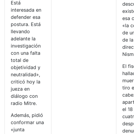
Está
desc
interesada en
exist
defender esa
esa 
postura. Está
«la 
llevando
de u
adelante la
de la
investigación
direc
con una falta
Nism
total de
El fi
objetividad y
hall
neutralidad»,
muer
criticó hoy la
tiro 
jueza en
cabe
diálogo con
apar
radio Mitre.
el 18
Además, pidió
cuatr
conformar una
desp
«junta
denun