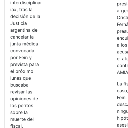
interdisciplinar
pres
ia», tras la
argen
decisión de la
Crist
Justicia
Fern
argentina de
pres
cancelar la
encu
junta médica
a los
convocada
acus
por Fein y
el a
prevista para
contr
el próximo
AMIA
lunes que
La fi
buscaba
caso,
revisar las
Fein,
opiniones de
desc
los peritos
ning
sobre la
hipót
muerte del
asesi
fiscal.