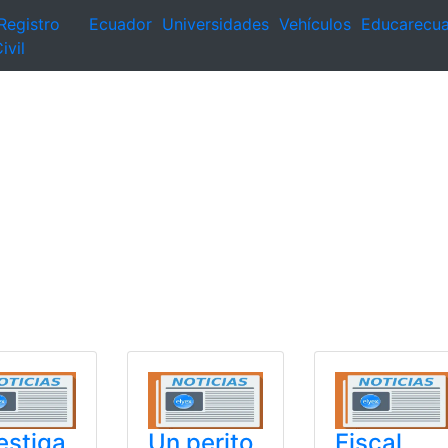
Registro
Ecuador
Universidades
Vehículos
Educarecu
ivil
estiga
Un perito
Fiscal