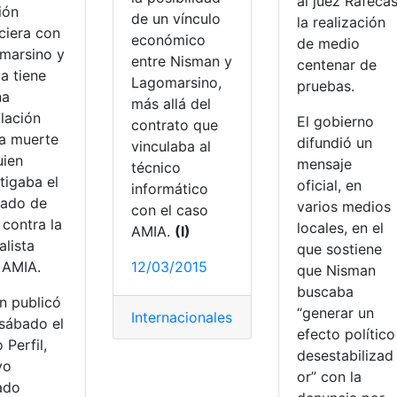
al juez Rafeca
ión
de un vínculo
la realización
ciera con
económico
de medio
marsino y
entre Nisman y
centenar de
ta tiene
Lagomarsino,
pruebas.
na
más allá del
lación
El gobierno
contrato que
la muerte
difundió un
vinculaba al
uien
mensaje
técnico
tigaba el
oficial, en
informático
tado de
varios medios
con el caso
 contra la
locales, en el
AMIA.
(I)
alista
que sostiene
 AMIA.
12/03/2015
que Nisman
buscaba
n publicó
“generar un
Internacionales
 sábado el
efecto político
o Perfil,
desestabilizad
yo
or” con la
ado