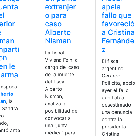
uenta
extranjer
apela
el
o para
fallo que
erior
caso
favoreció
e
Alberto
a Cristina
sman
Nisman
Fernánde
partí
z
La fiscal
on
Viviana Fein, a
El fiscal
en le
cargo del caso
argentino,
 arma
de la muerte
Gerardo
del fiscal
Pollicita, apeló
xesposa
Alberto
ayer el fallo
lberto
Nisman,
que había
man
, la
analiza la
desestimado
a Sandra
posibilidad de
una denuncia
yo
convocar a
contra la
ado,
una “junta
presidenta
entó ante
médica” para
Cristina