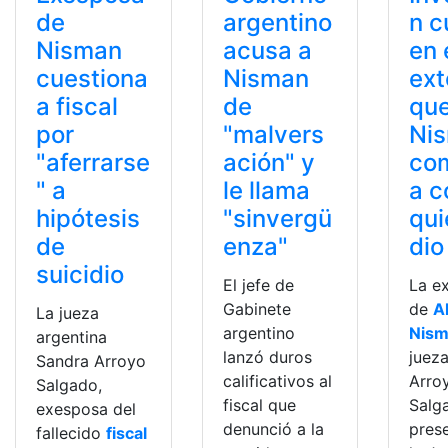
de
argentino
n c
Nisman
acusa a
en 
cuestiona
Nisman
ext
a fiscal
de
qu
por
"malvers
Ni
"aferrarse
ación" y
com
" a
le llama
a c
hipótesis
"sinvergü
qui
de
enza"
dio
suicidio
El jefe de
La e
Gabinete
de
A
La jueza
argentino
Nis
argentina
lanzó duros
juez
Sandra Arroyo
calificativos al
Arro
Salgado,
fiscal que
Salg
exesposa del
denunció a la
pres
fallecido
fiscal