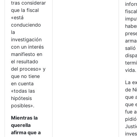
tras considerar
infor
que la fiscal
fisca
«está
impu
conduciendo
habe
la
pres
investigación
arma
con un interés
salió
manifiesto en
disp
el resultado
term
del proceso» y
vida.
que no tiene
La e
en cuenta
de N
«todas las
que 
hipótesis
que e
posibles».
fue 
Mientras la
pidió
querella
Justi
afirma que a
inves