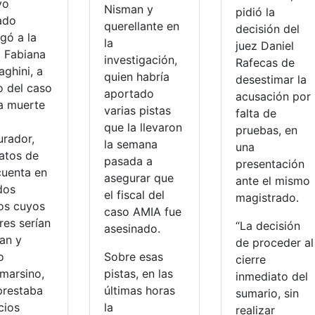
yo
Nisman y
pidió la
ado
querellante en
decisión del
gó a la
la
juez Daniel
a Fabiana
investigación,
Rafecas de
ghini, a
quien habría
desestimar la
o del caso
aportado
acusación por
la muerte
varias pistas
falta de
que la llevaron
pruebas, en
urador,
la semana
una
datos de
pasada a
presentación
cuenta en
asegurar que
ante el mismo
dos
el fiscal del
magistrado.
os cuyos
caso AMIA fue
ares serían
“La decisión
asesinado.
an y
de proceder al
o
Sobre esas
cierre
marsino,
pistas, en las
inmediato del
prestaba
últimas horas
sumario, sin
cios
la
realizar