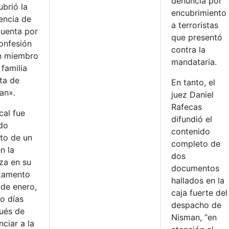
denuncia por
ubrió la
encubrimiento
encia de
a terroristas
cuenta por
que presentó
confesión
contra la
n miembro
mandataria.
 familia
ta de
En tanto, el
an».
juez Daniel
Rafecas
scal fue
difundió el
ado
contenido
to de un
completo de
en la
dos
za en su
documentos
tamento
hallados en la
 de enero,
caja fuerte del
o días
despacho de
ués de
Nisman, “en
ciar a la