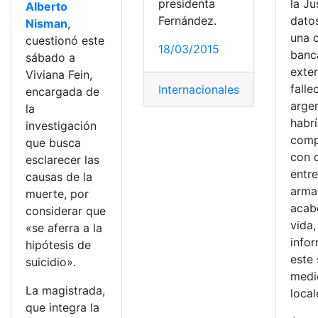
presidenta
la Ju
Alberto
Fernández.
dato
Nisman
,
una 
cuestionó este
18/03/2015
banca
sábado a
exter
Viviana Fein,
falle
Internacionales
encargada de
arge
la
habr
investigación
comp
que busca
con q
esclarecer las
entre
causas de la
arma
muerte, por
acab
considerar que
vida,
«se aferra a la
info
hipótesis de
este
suicidio».
medi
La magistrada,
local
que integra la