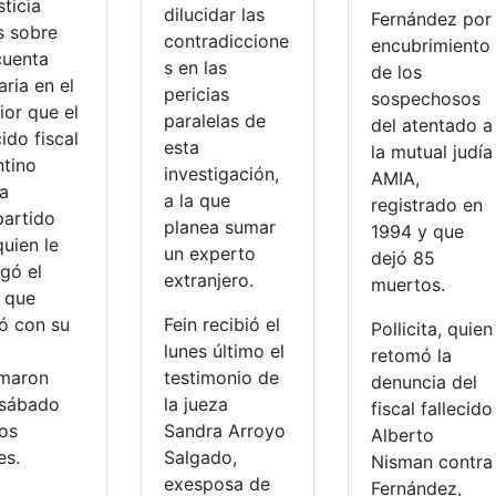
sticia
dilucidar las
Fernández por
s sobre
contradiccione
encubrimiento
cuenta
s en las
de los
ria en el
pericias
sospechosos
ior que el
paralelas de
del atentado a
cido fiscal
esta
la mutual judía
ntino
investigación,
AMIA,
ía
a la que
registrado en
artido
planea sumar
1994 y que
uien le
un experto
dejó 85
gó el
extranjero.
muertos.
 que
ó con su
Fein recibió el
Pollicita, quien
lunes último el
retomó la
rmaron
testimonio de
denuncia del
 sábado
la jueza
fiscal fallecido
os
Sandra Arroyo
Alberto
es.
Salgado,
Nisman contra
exesposa de
Fernández,