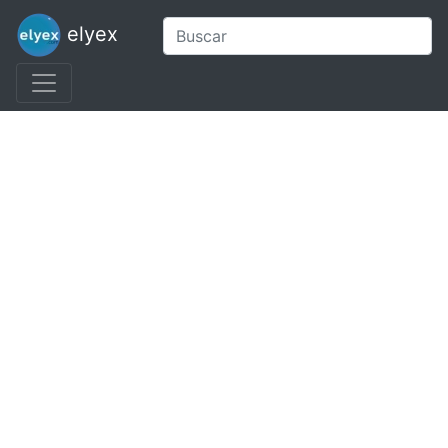
elyex