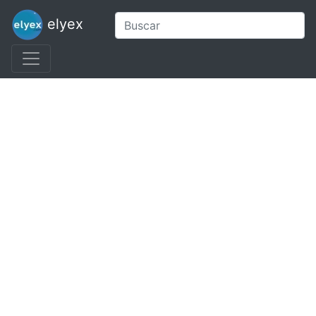
elyex