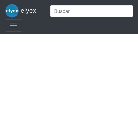
elyex