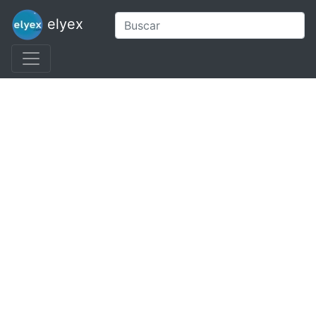
elyex