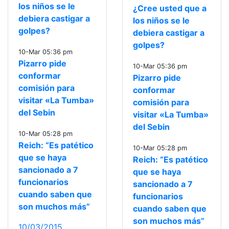
los niños se le
¿Cree usted que a
debiera castigar a
los niños se le
golpes?
debiera castigar a
golpes?
10-Mar 05:36 pm
Pizarro pide
10-Mar 05:36 pm
conformar
Pizarro pide
comisión para
conformar
visitar «La Tumba»
comisión para
del Sebin
visitar «La Tumba»
del Sebin
10-Mar 05:28 pm
Reich: “Es patético
10-Mar 05:28 pm
que se haya
Reich: “Es patético
sancionado a 7
que se haya
funcionarios
sancionado a 7
cuando saben que
funcionarios
son muchos más”
cuando saben que
son muchos más”
10/03/2015