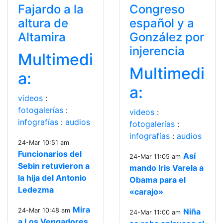
Fajardo a la
Congreso
altura de
español y a
Altamira
González por
injerencia
Multimedi
Multimedi
a:
a:
videos
:
fotogalerías
:
videos
:
infografías
:
audios
fotogalerías
:
infografías
:
audios
24-Mar 10:51 am
Funcionarios del
Así
24-Mar 11:05 am
Sebin retuvieron a
mando Iris Varela a
la hija del Antonio
Obama para el
Ledezma
«carajo»
Mira
24-Mar 10:48 am
Niña
24-Mar 11:00 am
a Los Vengadores