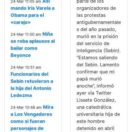
Así
parte de los
24-Mar 11:05 am
mando Iris Varela a
organizadores de
Obama para el
las protestas
«carajo»
antigubernamentale
s del año pasado,
Niña
24-Mar 11:00 am
murió en la prisión
se roba aplausos al
del servicio de
bailar como
inteligencia (Sebin).
Beyonce
“Estamos saliendo
del Sebin. Lamento
24-Mar 10:51 am
confirmar que mi
Funcionarios del
papá murió
Sebin retuvieron a
anoche”, informó
la hija del Antonio
ayer vía Twitter
Ledezma
Lissete González,
Mira
una catedrática
24-Mar 10:48 am
a Los Vengadores
universitaria hija de
como si fueran
este hombre
personajes de
detenido en abril