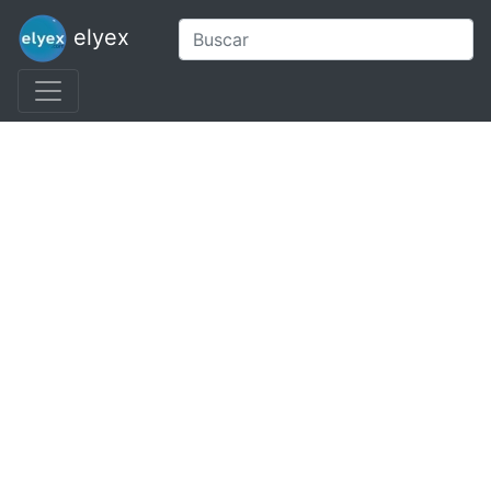
elyex