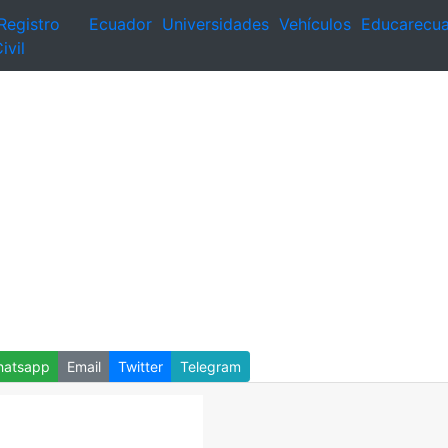
Registro
Ecuador
Universidades
Vehículos
Educarecu
ivil
atsapp
Email
Twitter
Telegram