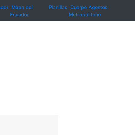
ador
Mapa del
Planillas
Cuerpo Agentes
Ecuador
Metropolitano