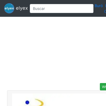
Buró
elyex
C
Wh