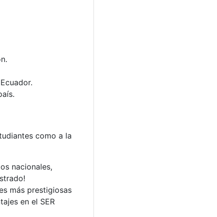
n.
 Ecuador.
aís.
tudiantes como a la
los nacionales,
istrado!
es más prestigiosas
tajes en el SER