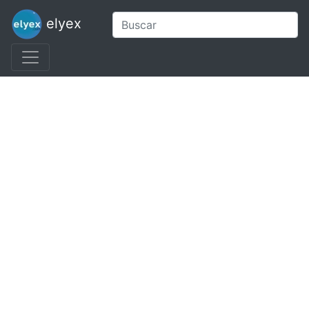
elyex